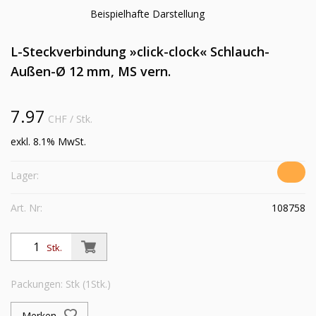
Beispielhafte Darstellung
L-Steckverbindung »click-clock« Schlauch-
Außen-Ø 12 mm, MS vern.
7.97
CHF
/ Stk.
exkl. 8.1% MwSt.
Lager:
Art. Nr:
108758
Stk.
Packungen: Stk (1Stk.)
Merken