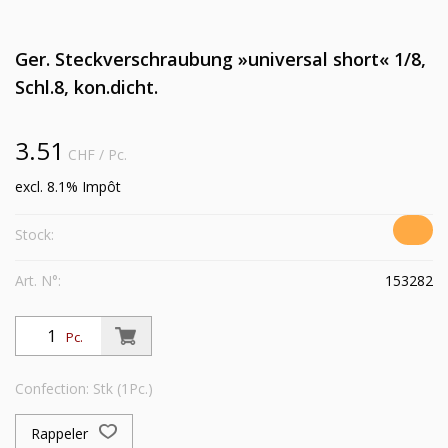
Ger. Steckverschraubung »universal short« 1/8,
Schl.8, kon.dicht.
3.51
CHF
/ Pc.
excl. 8.1% Impôt
Stock:
Art. N°:
153282
Pc.
Confection: Stk (1Pc.)
Rappeler