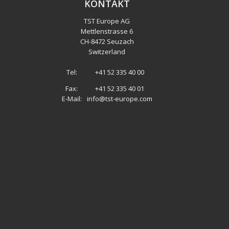
KONTAKT
TST Europe AG
Mettlenstrasse 6
CH
-
8472 Seuzach
Switzerland
Tel:
+41 52 335 40 00
Fax:
+41 52 335 40 01
E-Mail:
info@tst-europe.com