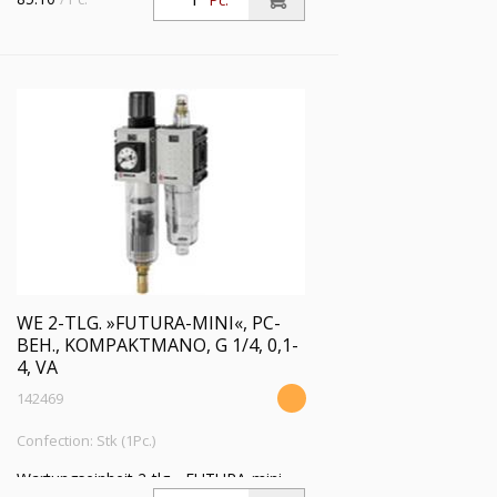
Pc.
1/4, PE 1,5 - 12 bar, Regelbereich 0,5-10
bar, Ablass: HA
WE 2-TLG. »FUTURA-MINI«, PC-
BEH., KOMPAKTMANO, G 1/4, 0,1-
4, VA
142469
Confection: Stk (1Pc.)
Wartungseinheit 2-tlg. »FUTURA-mini«,