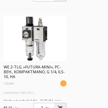
bar, Ablass: HA
WE 2-TLG. »FUTURA-MINI«, PC-
BEH., KOMPAKTMANO, G 1/4, 0,5-
10, HA
142468
Confection: Stk (1Pc.)
Wartungseinheit 2-tlg. »FUTURA-mini«,
PC-Behälter, Kompaktmano, BG 0, G
85.10
/ Pc.