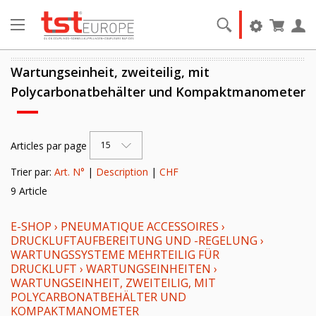
Wartungseinheit, zweiteilig, mit
Polycarbonatbehälter und Kompaktmanometer
Articles par page
15
Trier par:
Art. N°
|
Description
|
CHF
9 Article
E-SHOP
›
PNEUMATIQUE ACCESSOIRES
›
DRUCKLUFTAUFBEREITUNG UND -REGELUNG
›
WARTUNGSSYSTEME MEHRTEILIG FÜR
DRUCKLUFT
›
WARTUNGSEINHEITEN
›
WARTUNGSEINHEIT, ZWEITEILIG, MIT
POLYCARBONATBEHÄLTER UND
KOMPAKTMANOMETER