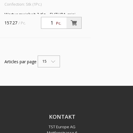
Confection: Stk (1Pc.)
Wartungseinheit 2-tlg. »FUTURA-mini«
PC-Behälter, Kompaktmano, BG 0, G
157.27
/ Pc.
Pc.
1/4, PE 1,5-12 bar, Regelbereich 0,5-10
bar, Ablass: VA(NC)
Articles par page
15
KONTAKT
TST Europe AG
Mettlenstrasse 6