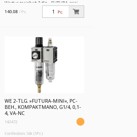
Wartungseinheit 2-tlg. »FUTURA-mini«,
PC-Behälter, Kompaktmano, BG 0, G
140.08
/ Pc.
Pc.
1/4, PE 1,5 - 12 bar, Regelbereich 0,5-10
bar, Ablass: VA
WE 2-TLG. »FUTURA-MINI«, PC-
BEH., KOMPAKTMANO, G1/4, 0,1-
4, VA-NC
142472
Confection: Stk (1Pc.)