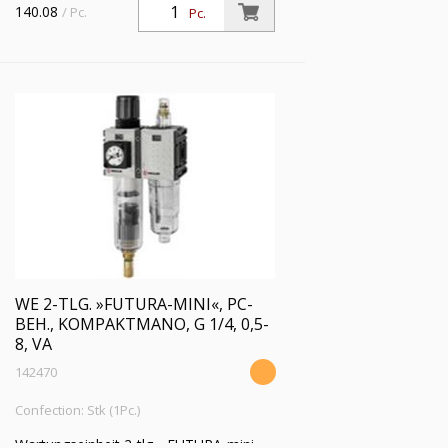
PC-Behälter, Kompaktmano, BG 0, G
140.08
/ Pc.
Pc.
1/4, PE 1,5 - 12 bar, Regelbereich 0,1 - 4
bar, Ablass: VA
WE 2-TLG. »FUTURA-MINI«, PC-
BEH., KOMPAKTMANO, G 1/4, 0,5-
8, VA
142470
Confection: Stk (1Pc.)
Wartungseinheit 2-tlg. »FUTURA-mini«,