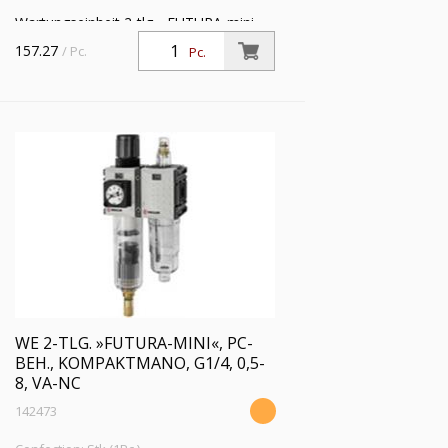
Wartungseinheit 2-tlg. »FUTURA-mini«,
PC-Behälter, Kompaktmano, BG 0, G
157.27
/ Pc.
Pc.
1/4, PE 1,5-12 bar, Regelbereich 0,1-4
bar, Ablass: VA(NC)
WE 2-TLG. »FUTURA-MINI«, PC-
BEH., KOMPAKTMANO, G1/4, 0,5-
8, VA-NC
142473