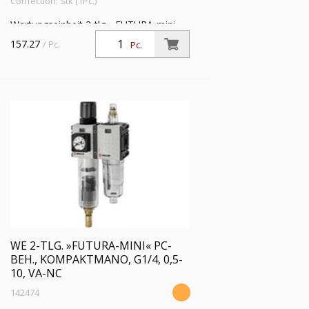
Confection: Stk (1Pc.)
Wartungseinheit 2-tlg. »FUTURA-mini«,
PC-Behälter, Kompaktmano, BG 0, G
157.27
/ Pc.
Pc.
1/4, PE 1,5-12 bar, Regelbereich 0,5-8
bar, Ablass: VA(NC)
WE 2-TLG. »FUTURA-MINI« PC-
BEH., KOMPAKTMANO, G1/4, 0,5-
10, VA-NC
142474