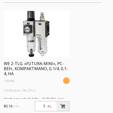
WE 2-TLG. »FUTURA-MINI«, PC-
BEH., KOMPAKTMANO, G 1/4, 0,1-
4, HA
142466
Confection: Stk (1Pc.)
Wartungseinheit 2-tlg. »FUTURA-mini«,
PC-Behälter, Kompaktmano, BG 0, G
85.10
/ Pc.
Pc.
1/4, PE 1,5 - 12 bar, Regelbereich 0,1 - 4