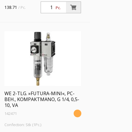
PC-Behälter, Kompaktmano, BG 0, G
138.71
/ Pc.
Pc.
1/4, PE 1,5 - 12 bar, Regelbereich 0,5 - 8
bar, Ablass: VA
WE 2-TLG. »FUTURA-MINI«, PC-
BEH., KOMPAKTMANO, G 1/4, 0,5-
10, VA
142471
Confection: Stk (1Pc.)