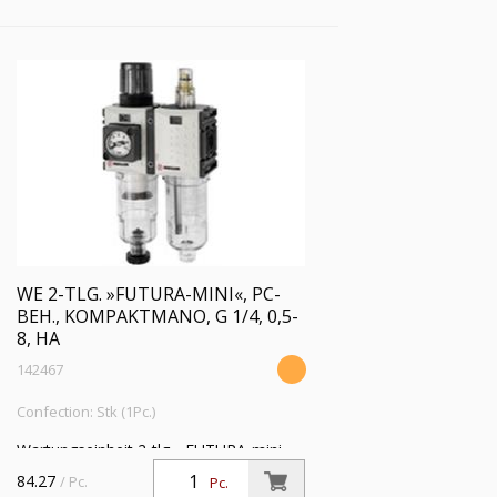
bar, Ablass: HA
WE 2-TLG. »FUTURA-MINI«, PC-
BEH., KOMPAKTMANO, G 1/4, 0,5-
8, HA
142467
Confection: Stk (1Pc.)
Wartungseinheit 2-tlg. »FUTURA-mini«,
PC-Behälter, Kompaktmano, BG 0, G
84.27
/ Pc.
Pc.
1/4, PE 1,5 - 12 bar, Regelbereich 0,5 - 8