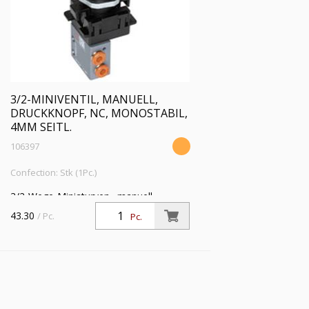
3/2-MINIVENTIL, MANUELL,
DRUCKKNOPF, NC, MONOSTABIL,
4MM SEITL.
106397
Confection: Stk (1Pc.)
3/2-Wege-Miniaturven., manuell,
Druckknopf, NC, monostabil, 4 mm
43.30
/ Pc.
Pc.
seitl., Betriebsdr. 0,5-10bar,
Betriebstemp. -10°C bis 60°C, schw