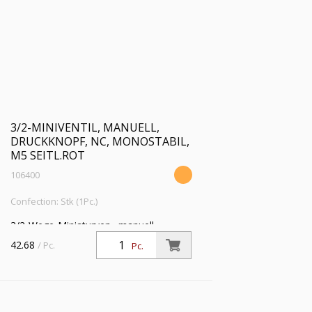
3/2-MINIVENTIL, MANUELL,
DRUCKKNOPF, NC, MONOSTABIL,
M5 SEITL.ROT
106400
Confection: Stk (1Pc.)
3/2-Wege-Miniaturven., manuell,
Druckknopf, NC, monostabil, M5 seitl.,
42.68
/ Pc.
Pc.
Betriebsdr. 0,5 - 10 bar, Betriebstemp.
-10°C bis 60°C, rot