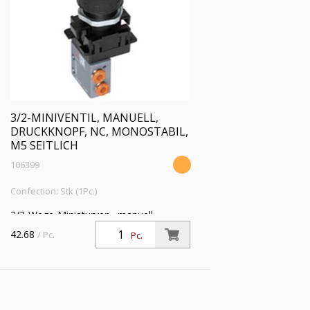
3/2-MINIVENTIL, MANUELL,
DRUCKKNOPF, NC, MONOSTABIL,
M5 SEITLICH
106399
Confection: Stk (1Pc.)
3/2-Wege-Miniaturven., manuell,
Druckknopf, NC, monostabil, M5 seitl.,
42.68
/ Pc.
Pc.
Betriebsdr. 0,5 - 10bar, Betriebstemp.
-10°C bis 60°C, schw