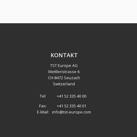
KONTAKT
TST Europe AG
Mettlenstrasse 6
CH
-
8472 Seuzach
Switzerland
Tel:
+41 52 335 40 00
Fax:
+41 52 335 40 01
E-Mail:
info@tst-europe.com