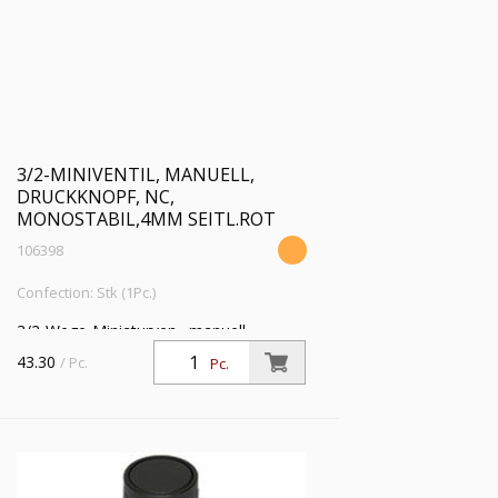
3/2-MINIVENTIL, MANUELL,
DRUCKKNOPF, NC,
MONOSTABIL,4MM SEITL.ROT
106398
Confection: Stk (1Pc.)
3/2-Wege-Miniaturven., manuell,
Druckknopf, NC, monostabil, 4 mm
43.30
/ Pc.
Pc.
seitl., Betriebsdr. 0,5-10 bar,
Betriebstemp. -10°C bis 60°C, rot