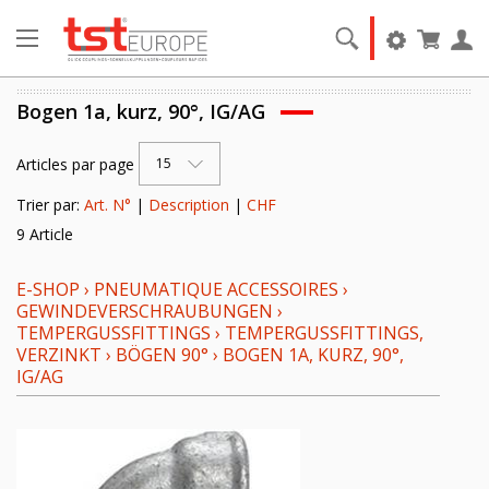
Bogen 1a, kurz, 90°, IG/AG
Articles par page
15
Trier par:
Art. N°
|
Description
|
CHF
9 Article
E-SHOP
›
PNEUMATIQUE ACCESSOIRES
›
GEWINDEVERSCHRAUBUNGEN
›
TEMPERGUSSFITTINGS
›
TEMPERGUSSFITTINGS,
VERZINKT
›
BÖGEN 90°
›
BOGEN 1A, KURZ, 90°,
IG/AG