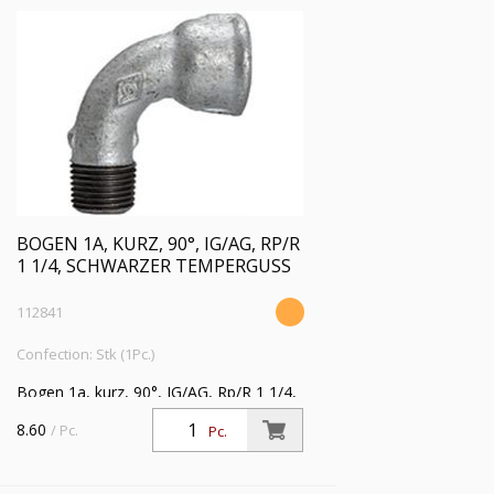
BOGEN 1A, KURZ, 90°, IG/AG, RP/R
1 1/4, SCHWARZER TEMPERGUSS
112841
Confection: Stk (1Pc.)
Bogen 1a, kurz, 90°, IG/AG, Rp/R 1 1/4,
Betriebstemperatur -20 °C bis 300 °C,
8.60
/ Pc.
Pc.
schwarzer Temperguss, feuerverzinkt,
DIN EN 10242