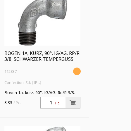
BOGEN 1A, KURZ, 90°, IG/AG, RP/R
3/8, SCHWARZER TEMPERGUSS
112837
Confection: Stk (1Pc.)
Bogen 1a, kurz, 90°, IG/AG, Rp/R 3/8,
Betriebstemperatur -20 °C bis 300 °C,
3.33
/ Pc.
Pc.
schwarzer Temperguss, feuerverzinkt,
DIN EN 10242