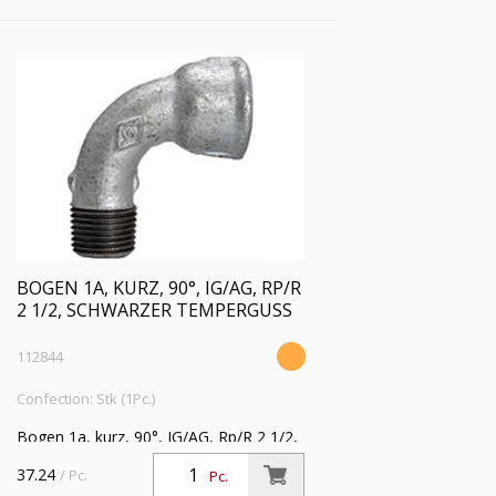
BOGEN 1A, KURZ, 90°, IG/AG, RP/R
2 1/2, SCHWARZER TEMPERGUSS
112844
Confection: Stk (1Pc.)
Bogen 1a, kurz, 90°, IG/AG, Rp/R 2 1/2,
Betriebstemperatur -20 °C bis 300 °C,
37.24
/ Pc.
Pc.
schwarzer Temperguss, feuerverzinkt,