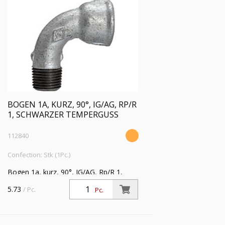
BOGEN 1A, KURZ, 90°, IG/AG, RP/R
1, SCHWARZER TEMPERGUSS
112840
Confection: Stk (1Pc.)
Bogen 1a, kurz, 90°, IG/AG, Rp/R 1,
Betriebstemperatur -20 °C bis 300 °C,
5.73
/ Pc.
Pc.
schwarzer Temperguss, feuerverzinkt,
DIN EN 10242