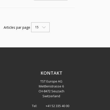
DIN EN 10242
Articles par page
15
KONTAKT
TST Europe AG
Mettlenstrasse 6
CH
-
8472 Seuzach
Switzerland
Tel:
+41 52 335 40 00