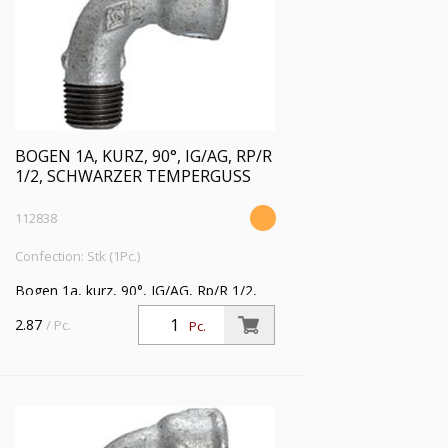
BOGEN 1A, KURZ, 90°, IG/AG, RP/R
1/2, SCHWARZER TEMPERGUSS
112838
Confection: Stk (1Pc.)
Bogen 1a, kurz, 90°, IG/AG, Rp/R 1/2,
Betriebstemperatur -20 °C bis 300 °C,
2.87
/ Pc.
Pc.
schwarzer Temperguss, feuerverzinkt,
DIN EN 10242