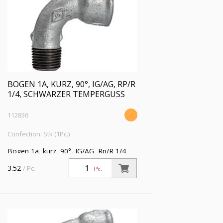
BOGEN 1A, KURZ, 90°, IG/AG, RP/R
1/4, SCHWARZER TEMPERGUSS
112836
Confection: Stk (1Pc.)
Bogen 1a, kurz, 90°, IG/AG, Rp/R 1/4,
Betriebstemperatur -20 °C bis 300 °C,
3.52
/ Pc.
Pc.
schwarzer Temperguss, feuerverzinkt,
DIN EN 10242