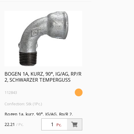
BOGEN 1A, KURZ, 90°, IG/AG, RP/R
2, SCHWARZER TEMPERGUSS
112843
Confection: Stk (1Pc.)
Bogen 1a, kurz, 90°, IG/AG, Rp/R 2,
Betriebstemperatur -20 °C bis 300 °C,
22.21
/ Pc.
Pc.
schwarzer Temperguss, feuerverzinkt,
DIN EN 10242