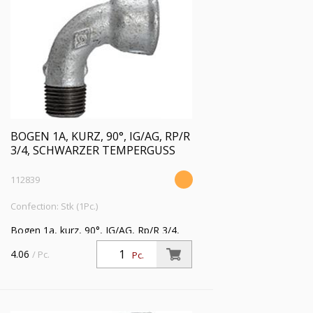
BOGEN 1A, KURZ, 90°, IG/AG, RP/R
3/4, SCHWARZER TEMPERGUSS
112839
Confection: Stk (1Pc.)
Bogen 1a, kurz, 90°, IG/AG, Rp/R 3/4,
Betriebstemperatur -20 °C bis 300 °C,
4.06
/ Pc.
Pc.
schwarzer Temperguss, feuerverzinkt,
DIN EN 10242