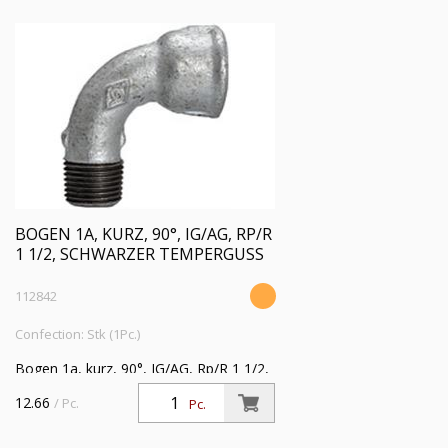
BOGEN 1A, KURZ, 90°, IG/AG, RP/R
1 1/2, SCHWARZER TEMPERGUSS
112842
Confection: Stk (1Pc.)
Bogen 1a, kurz, 90°, IG/AG, Rp/R 1 1/2,
Betriebstemperatur -20 °C bis 300 °C,
12.66
/ Pc.
Pc.
schwarzer Temperguss, feuerverzinkt,
DIN EN 10242