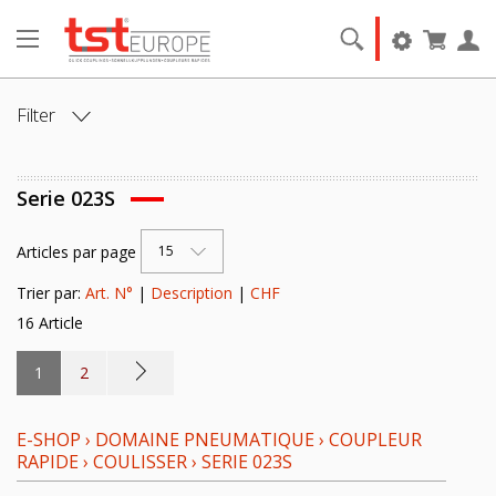
Filter
ANSCHLUSS:
Serie 023S
ANSCHLUSSART:
Articles par page
15
NENNWEITE [DN]:
Trier par:
Art. N°
|
Description
|
CHF
16 Article
VENTIL:
1
2
DICHTELEMENT:
E-SHOP
›
DOMAINE PNEUMATIQUE
›
COUPLEUR
GRUNDMATERIAL:
RAPIDE
›
COULISSER
›
SERIE 023S