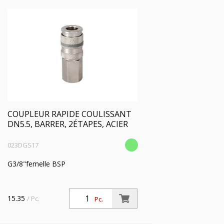
BEHANDLUNG:
PROFIL:
DRUCKBEREICH:
TEMP. BEREICH [°C]
COUPLEUR RAPIDE COULISSANT
FLOW[L/MIN] BEI 6BAR
DN5.5, BARRER, 2ÉTAPES, ACIER
023DGS17
BAUART SICHERHEIT:
G3/8"femelle BSP
SAFETY:
15.35
/ Pc.
Pc.
KOMPATIBILITÄT: