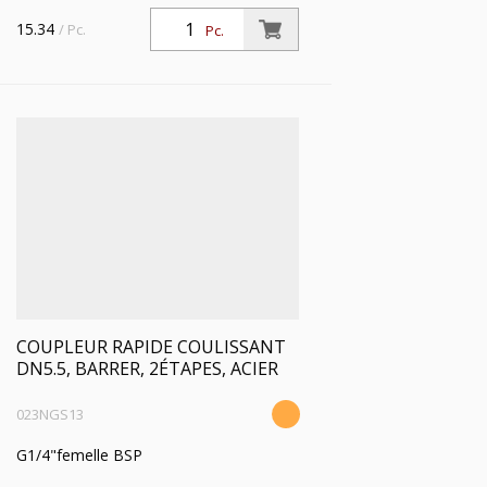
15.34
/ Pc.
Pc.
COUPLEUR RAPIDE COULISSANT
DN5.5, BARRER, 2ÉTAPES, ACIER
023NGS13
G1/4"femelle BSP