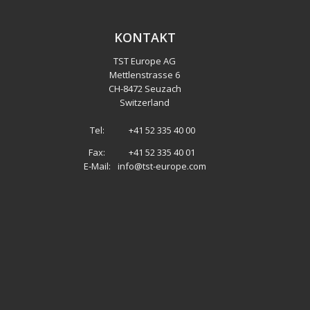
KONTAKT
TST Europe AG
Mettlenstrasse 6
CH
-
8472 Seuzach
Switzerland
Tel:
+41 52 335 40 00
Fax:
+41 52 335 40 01
E-Mail:
info@tst-europe.com