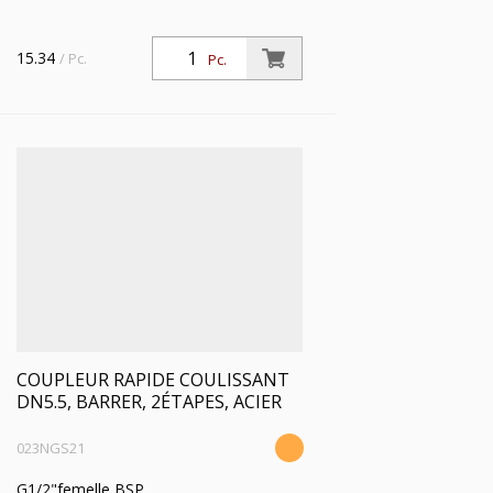
15.34
/ Pc.
Pc.
COUPLEUR RAPIDE COULISSANT
DN5.5, BARRER, 2ÉTAPES, ACIER
023NGS21
G1/2"femelle BSP