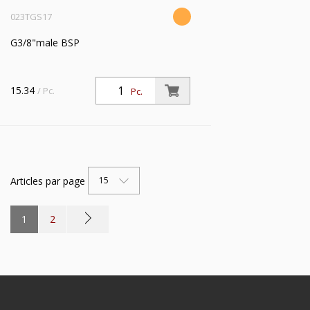
023TGS17
G3/8"male BSP
15.34
/ Pc.
Pc.
Articles par page
15
1
2