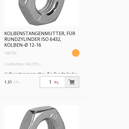
KOLBENSTANGENMUTTER, FÜR
RUNDZYLINDER ISO 6432,
KOLBEN-Ø 12-16
105736
Confection: Stk (1Pc.)
Kolbenstangenmutter, für Rundzylinder
ISO 6432, Kolben-Ø 12-16,
1.31
/ Pc.
Pc.
Kolbenstangengewinde M6