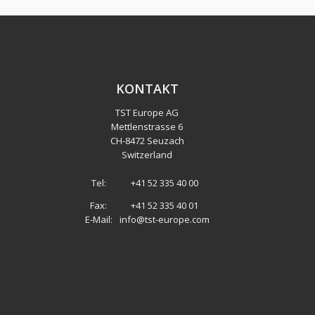
KONTAKT
TST Europe AG
Mettlenstrasse 6
CH
-
8472 Seuzach
Switzerland
Tel:
+41 52 335 40 00
Fax:
+41 52 335 40 01
E-Mail:
info@tst-europe.com