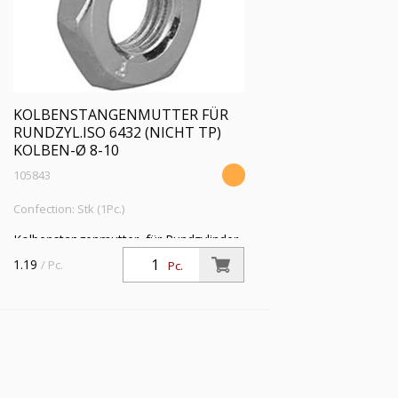
KOLBENSTANGENMUTTER FÜR
RUNDZYL.ISO 6432 (NICHT TP)
KOLBEN-Ø 8-10
105843
Confection: Stk (1Pc.)
Kolbenstangenmutter, für Rundzylinder
ISO 6432 (nicht TP), Kolben-Ø 8-10,
1.19
/ Pc.
Pc.
Kolbenstangengewinde M4