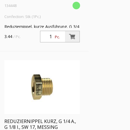
134448
Confection: Stk (1Pc.)
Reduziernippel, kurze Ausführung, G 3/4
a., G 3/8 i., SW 32, Messing,
3.44
/ Pc.
Pc.
Arbeitsdruck max. 25 bar, Betriebstemp.
max. 150 °C
REDUZIERNIPPEL KURZ, G 1/4 A.,
G 1/8 I., SW 17, MESSING