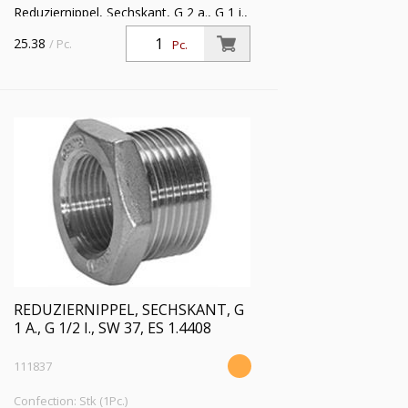
Reduziernippel, Sechskant, G 2 a., G 1 i.,
SW 63, Arbeitsdruck max. 20 bar,
25.38
/ Pc.
Pc.
Edelstahl 1.4408
REDUZIERNIPPEL, SECHSKANT, G
1 A., G 1/2 I., SW 37, ES 1.4408
111837
Confection: Stk (1Pc.)