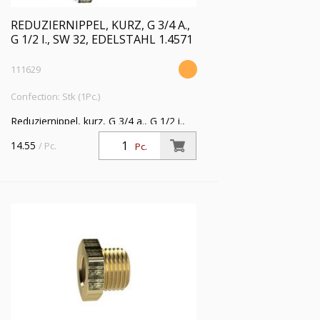
REDUZIERNIPPEL, KURZ, G 3/4 A.,
G 1/2 I., SW 32, EDELSTAHL 1.4571
111629
Confection: Stk (1Pc.)
Reduziernippel, kurz, G 3/4 a., G 1/2 i.,
SW 32, Edelstahl 1.4571, Arbeitsdruck
14.55
/ Pc.
Pc.
max. 60 bar, Betriebstemp. max. 150 °C