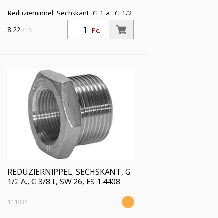
Reduziernippel, Sechskant, G 1 a., G 1/2
i., SW 37, Arbeitsdruck max. 20 bar,
8.22
/ Pc.
Pc.
Edelstahl 1.4408
REDUZIERNIPPEL, SECHSKANT, G
1/2 A., G 3/8 I., SW 26, ES 1.4408
111834