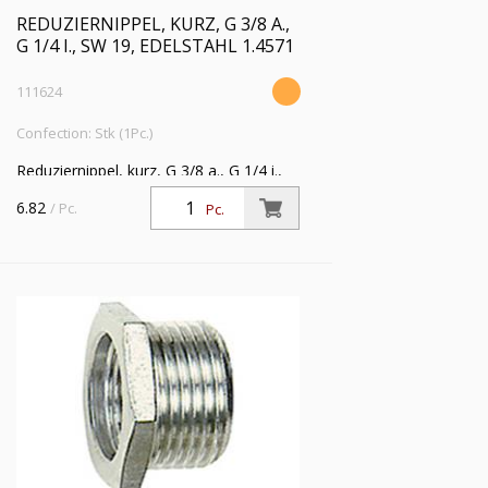
REDUZIERNIPPEL, KURZ, G 3/8 A.,
G 1/4 I., SW 19, EDELSTAHL 1.4571
111624
Confection: Stk (1Pc.)
Reduziernippel, kurz, G 3/8 a., G 1/4 i.,
SW 19, Edelstahl 1.4571, Arbeitsdruck
6.82
/ Pc.
Pc.
max. 60 bar, Betriebstemp. max. 150 °C