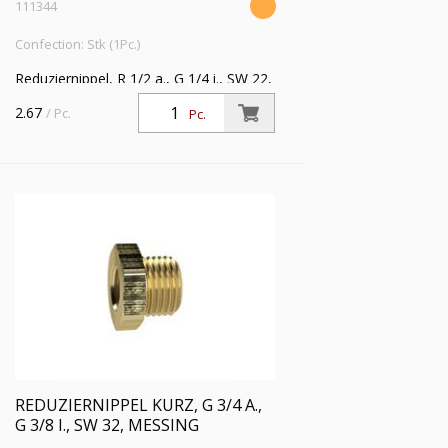
111344
Confection: Stk (1Pc.)
Reduziernippel, R 1/2 a., G 1/4 i., SW 22,
Messing vernickelt, Arbeitsdruck max.
2.67
/ Pc.
Pc.
25 bar, Betriebstemp. max. 150 °C
REDUZIERNIPPEL KURZ, G 3/4 A.,
G 3/8 I., SW 32, MESSING