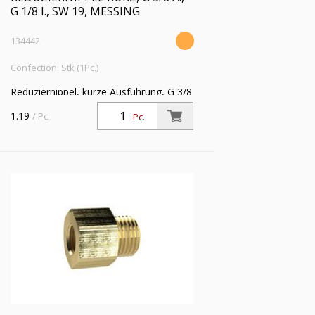
G 1/8 I., SW 19, MESSING
134442
Confection: Stk (1Pc.)
Reduziernippel, kurze Ausführung, G 3/8
a., G 1/8 i., SW 19, Messing,
1.19
/ Pc.
Pc.
Arbeitsdruck max. 25 bar, Betriebstemp.
max. 150 °C