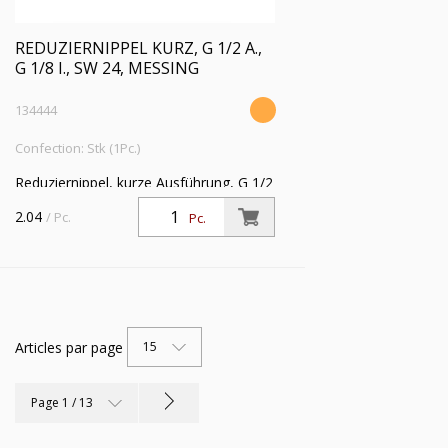
REDUZIERNIPPEL KURZ, G 1/2 A.,
G 1/8 I., SW 24, MESSING
134444
Confection: Stk (1Pc.)
Reduziernippel, kurze Ausführung, G 1/2
a., G 1/8 i., SW 24, Messing,
2.04
/ Pc.
Pc.
Arbeitsdruck max. 25 bar, Betriebstemp.
max. 150 °C
Articles par page
15
Page 1 / 13