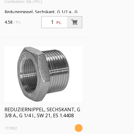
Confection: Stk (1Pc.)
Reduziernippel, Sechskant, G 1/2 a., G
3/8 i., SW 26, Arbeitsdruck max. 20 bar,
4.58
/ Pc.
Pc.
Edelstahl 1.4408
REDUZIERNIPPEL, SECHSKANT, G
3/8 A., G 1/4 I., SW 21, ES 1.4408
111832