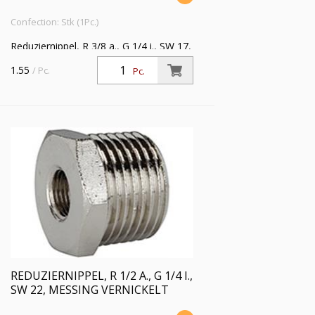
Confection: Stk (1Pc.)
Reduziernippel, R 3/8 a., G 1/4 i., SW 17,
Messing vernickelt, Arbeitsdruck max.
1.55
/ Pc.
Pc.
25 bar, Betriebstemp. max. 150 °C
REDUZIERNIPPEL, R 1/2 A., G 1/4 I.,
SW 22, MESSING VERNICKELT