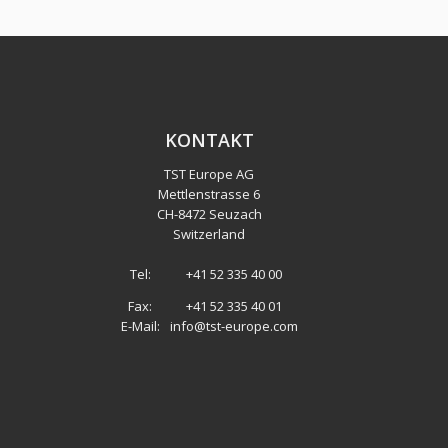
KONTAKT
TST Europe AG
Mettlenstrasse 6
CH
-
8472 Seuzach
Switzerland
Tel:
+41 52 335 40 00
Fax:
+41 52 335 40 01
E-Mail:
info@tst-europe.com