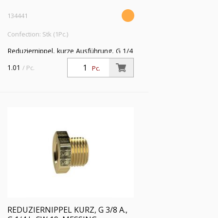
134441
Confection: Stk (1Pc.)
Reduziernippel, kurze Ausführung, G 1/4
a., G 1/8 i., SW 17, Messing,
1.01
/ Pc.
Pc.
Arbeitsdruck max. 25 bar, Betriebstemp.
max. 150 °C
REDUZIERNIPPEL KURZ, G 3/8 A.,