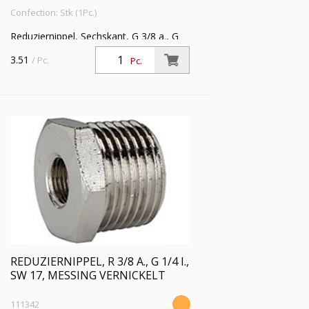
Confection: Stk (1Pc.)
Reduziernippel, Sechskant, G 3/8 a., G
1/4 i., SW 21, Arbeitsdruck max. 20 bar,
3.51
/ Pc.
Pc.
Edelstahl 1.4408
REDUZIERNIPPEL, R 3/8 A., G 1/4 I.,
SW 17, MESSING VERNICKELT
111342