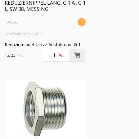
REDUZIERNIPPEL LANG, G 1 A., G 1
I., SW 38, MESSING
134695
Confection: Stk (1Pc.)
Reduziernippel, lange Ausführung, G 1
a., G 1 i., SW 38, Messing, Arbeitsdruck
12.23
/ Pc.
Pc.
max. 25 bar, Betriebstemp. max. 150 °C