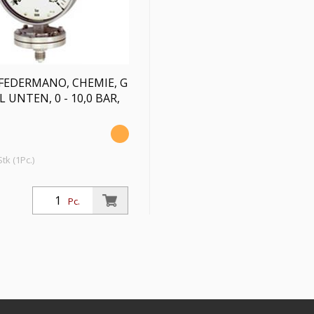
FEDERMANO, CHEMIE, G
L UNTEN, 0 - 10,0 BAR,
tk (1Pc.)
rmanometer,
hrung, Anschluss radial
Pc.
, Typ 432.50, Güteklasse 1,6,
 10,0 bar, Ø 100