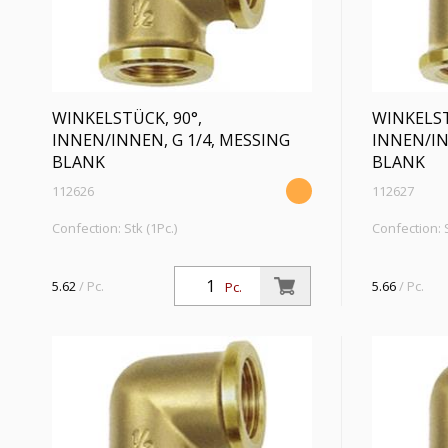
WINKELSTÜCK, 90°,
WINKELST
INNEN/INNEN, G 1/4, MESSING
INNEN/IN
BLANK
BLANK
112626
112627
Confection: Stk (1Pc.)
Confection: S
Winkelstück, 90°, innen/innen, G 1/4,
Winkelstück,
Betriebsdruck max. 10 bar,
Betriebsdruc
5.62
/ Pc.
5.66
/ Pc.
Pc.
Betriebstemperatur max. 90 °C, Messing
Betriebstem
blank
blank