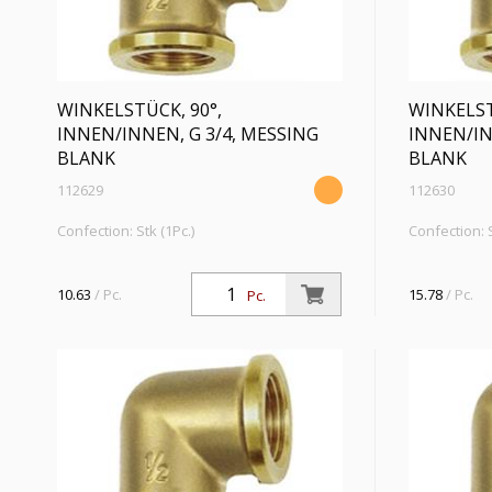
WINKELSTÜCK, 90°,
WINKELST
INNEN/INNEN, G 3/4, MESSING
INNEN/IN
BLANK
BLANK
112629
112630
Confection: Stk (1Pc.)
Confection: S
Winkelstück, 90°, innen/innen, G 3/4,
Winkelstück,
Betriebsdruck max. 10 bar,
Betriebsdruc
10.63
/ Pc.
15.78
/ Pc.
Pc.
Betriebstemperatur max. 90 °C, Messing
Betriebstem
blank
blank