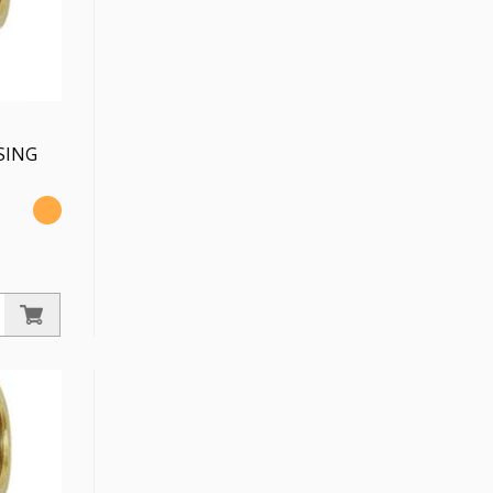
SING
/2,
Messing