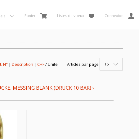
Panier
Listes de voeux
Connexion
ais
15
t. N°
|
Description
|
CHF
/ Unité
Articles par page
KE, MESSING BLANK (DRUCK 10 BAR)
›