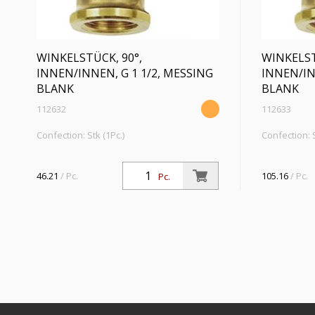
WINKELSTÜCK, 90°,
WINKELST
INNEN/INNEN, G 1 1/2, MESSING
INNEN/IN
BLANK
BLANK
112632
112633
Confection: Stk (1Pc.)
Confection: S
Winkelstück, 90°, innen/innen, G 1 1/2,
Winkelstück,
Betriebsdruck max. 10 bar,
Betriebsdruc
46.21
/ Pc.
105.16
/ Pc.
Pc.
Betriebstemperatur max. 90 °C, Messing
Betriebstem
blank
blank