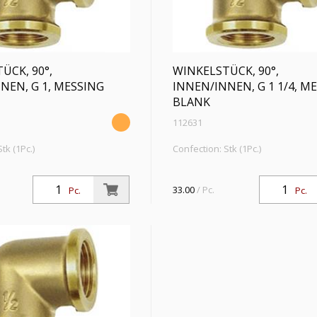
ÜCK, 90°,
WINKELSTÜCK, 90°,
NEN, G 1, MESSING
INNEN/INNEN, G 1 1/4, M
BLANK
112631
tk (1Pc.)
Confection: Stk (1Pc.)
 90°, innen/innen, G 1,
Winkelstück, 90°, innen/innen, G 1
k max. 10 bar,
Betriebsdruck max. 10 bar,
33.00
/ Pc.
Pc.
Pc.
peratur max. 90 °C, Messing
Betriebstemperatur max. 90 °C, 
blank