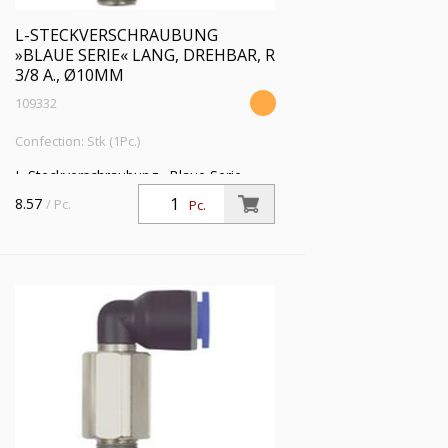
L-STECKVERSCHRAUBUNG
»BLAUE SERIE« LANG, DREHBAR, R
3/8 A., Ø10MM
109332
Confection: Stk (1Pc.)
L-Steckverschraubung »Blaue Serie«
lang, drehbar, R 3/8 a., f. Schlauch-
8.57
/ Pc.
Pc.
Außen-Ø 10 mm, Arbeitsdr. max. 15 bar,
Kunststoff/MS vern.