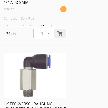
1/4 A., Ø 8MM
109327
Confection: Stk (1Pc.)
L-Steckverschraubung »Blaue Serie«
lang, drehbar, R 1/4 a., für Schlauch-
4.74
/ Pc.
Pc.
Außen-Ø 8 mm, Arbeitsdr. max. 15 bar,
Kunststoff/MS vern.
L-STECKVERSCHRAUBUNG