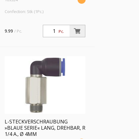
Confection: Stk (1Pc.)
9.99
/ Pc.
Pc.
L-STECKVERSCHRAUBUNG
»BLAUE SERIE« LANG, DREHBAR, R
1/4 A., Ø 4MM