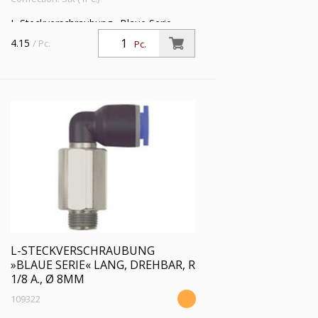
L-Steckverschraubung »Blaue Serie«
lang, drehbar, R 1/8 a., für Schlauch-
4.15
/ Pc.
Pc.
Außen-Ø 6 mm, Arbeitsdr. max. 15 bar,
Kunststoff/MS vern.
L-STECKVERSCHRAUBUNG
»BLAUE SERIE« LANG, DREHBAR, R
1/8 A., Ø 8MM
109322