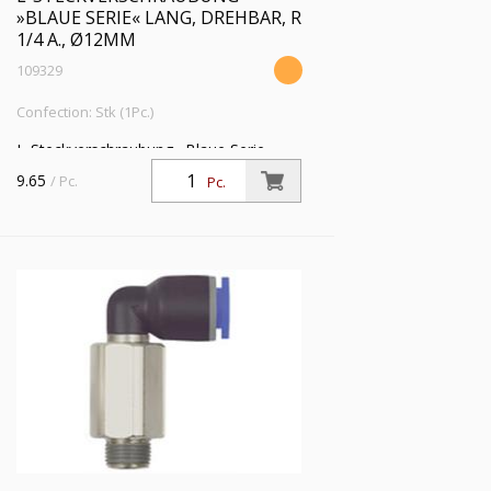
»BLAUE SERIE« LANG, DREHBAR, R
1/4 A., Ø12MM
109329
Confection: Stk (1Pc.)
L-Steckverschraubung »Blaue Serie«
lang, drehbar, R 1/4 a., f. Schlauch-
9.65
/ Pc.
Pc.
Außen-Ø 12 mm, Arbeitsdr. max. 15 bar,
Kunststoff/MS vern.