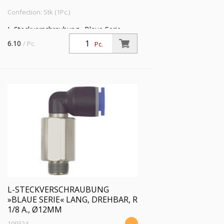
Confection: Stk (1Pc.)
L-Steckverschraubung »Blaue Serie«
lang, drehbar, R 1/8 a., f. Schlauch-
6.10
/ Pc.
Pc.
Außen-Ø 10 mm, Arbeitsdr. max. 15 bar,
Kunststoff/MS vern.
L-STECKVERSCHRAUBUNG
»BLAUE SERIE« LANG, DREHBAR, R
1/8 A., Ø12MM
109324