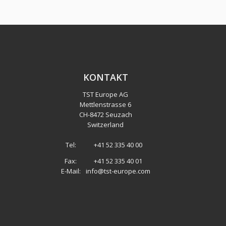
KONTAKT
TST Europe AG
Mettlenstrasse 6
CH
-
8472 Seuzach
Switzerland
Tel:
+41 52 335 40 00
Fax:
+41 52 335 40 01
E-Mail:
info@tst-europe.com