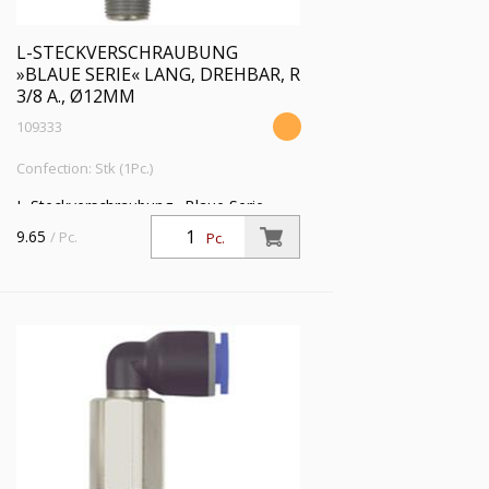
L-STECKVERSCHRAUBUNG
»BLAUE SERIE« LANG, DREHBAR, R
3/8 A., Ø12MM
109333
Confection: Stk (1Pc.)
L-Steckverschraubung »Blaue Serie«
lang, drehbar, R 3/8 a., f. Schlauch-
9.65
/ Pc.
Pc.
Außen-Ø 12 mm, Arbeitsdr. max. 15 bar,
Kunststoff/MS vern.