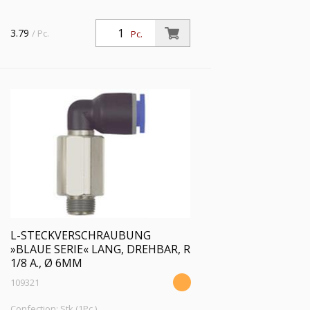
3.79
/ Pc.
Pc.
L-STECKVERSCHRAUBUNG
»BLAUE SERIE« LANG, DREHBAR, R
1/8 A., Ø 6MM
109321
Confection: Stk (1Pc.)