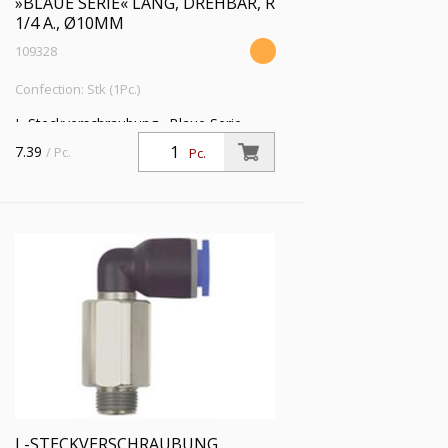
»BLAUE SERIE« LANG, DREHBAR, R
1/4 A., Ø10MM
109328
Confection: Stk (1Pc.)
L-Steckverschraubung »Blaue Serie«
lang, drehbar, R 1/4 a., f. Schlauch-
7.39
/ Pc.
Pc.
Außen-Ø 10 mm, Arbeitsdr. max. 15 bar,
Kunststoff/MS vern.
L-STECKVERSCHRAUBUNG