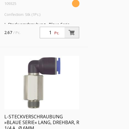
109325
Confection: Stk (1Pc.)
L-Steckverschraubung »Blaue Serie«
lang, drehbar, R 1/4 a., für Schlauch-
2.67
/ Pc.
Pc.
Außen-Ø 4 mm, Arbeitsdr. max. 15 bar,
Kunststoff/MS vern.
L-STECKVERSCHRAUBUNG
»BLAUE SERIE« LANG, DREHBAR, R
1/4 A., Ø 6MM