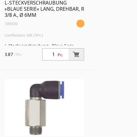
L-STECKVERSCHRAUBUNG
»BLAUE SERIE« LANG, DREHBAR, R
3/8 A., Ø 6MM
109330
Confection: Stk (1Pc.)
L-Steckverschraubung »Blaue Serie«
lang, drehbar, R 3/8 a., für Schlauch-
3.87
/ Pc.
Pc.
Außen-Ø 6 mm, Arbeitsdr. max. 15 bar,
Kunststoff/MS vern.