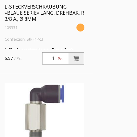
L-STECKVERSCHRAUBUNG
»BLAUE SERIE« LANG, DREHBAR, R
3/8 A., Ø 8MM
109331
Confection: Stk (1Pc.)
L-Steckverschraubung »Blaue Serie«
lang, drehbar, R 3/8 a., für Schlauch-
6.57
/ Pc.
Pc.
Außen-Ø 8 mm, Arbeitsdr. max. 15 bar,
Kunststoff/MS vern.