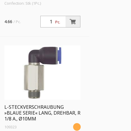
Confection: Stk (1Pc.)
4.66
/ Pc.
Pc.
L-STECKVERSCHRAUBUNG
»BLAUE SERIE« LANG, DREHBAR, R
1/8 A., Ø10MM
109323