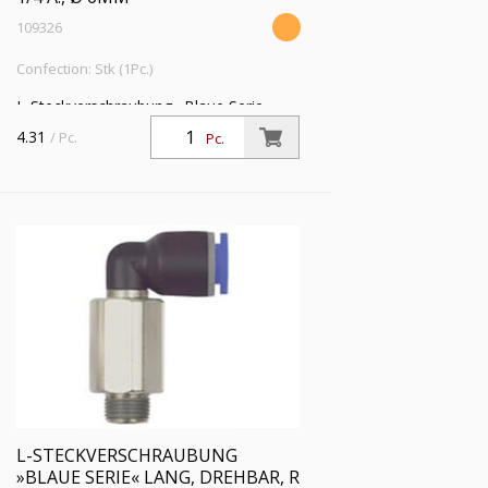
109326
Confection: Stk (1Pc.)
L-Steckverschraubung »Blaue Serie«
lang, drehbar, R 1/4 a., für Schlauch-
4.31
/ Pc.
Pc.
Außen-Ø 6 mm, Arbeitsdr. max. 15 bar,
Kunststoff/MS vern.
L-STECKVERSCHRAUBUNG
»BLAUE SERIE« LANG, DREHBAR, R