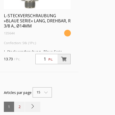
L-STECKVERSCHRAUBUNG
»BLAUE SERIE« LANG, DREHBAR, R
3/8 A., Ø14MM
135644
Confection: Stk (1Pc.)
L-Steckverschraubung »Blaue Serie«
lang, drehbar, R 3/8 a., f. Schlauch-
13.73
/ Pc.
Pc.
Außen-Ø 14 mm, Arbeitsdr. max. 15 bar,
Kunststoff/MS vern.
Articles par page
15
1
2