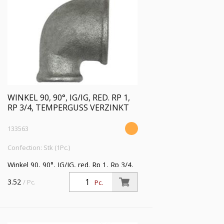
WINKEL 90, 90°, IG/IG, RED. RP 1,
RP 3/4, TEMPERGUSS VERZINKT
133563
Confection: Stk (1Pc.)
Winkel 90, 90°, IG/IG, red. Rp 1, Rp 3/4,
Temperguss verzinkt,
3.52
/ Pc.
Pc.
Betriebstemperatur -20 °C bis 300 °C,
ISO 7-1