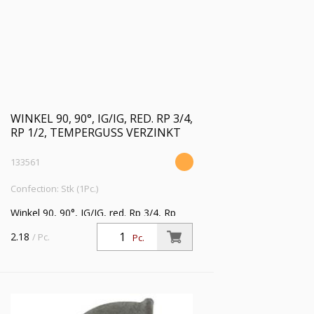
WINKEL 90, 90°, IG/IG, RED. RP 3/4,
RP 1/2, TEMPERGUSS VERZINKT
133561
Confection: Stk (1Pc.)
Winkel 90, 90°, IG/IG, red. Rp 3/4, Rp
1/2, Temperguss
2.18
/ Pc.
Pc.
verzinkt,Betriebstemperatur -20 °C bis
300 °C, ISO 7-1