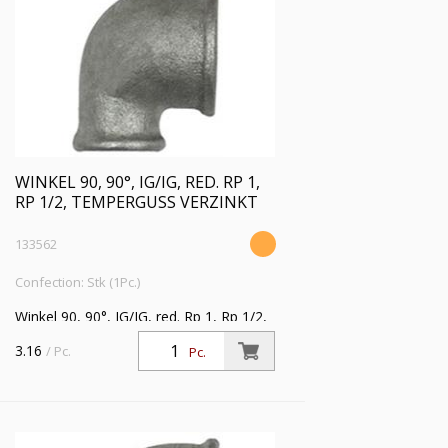
WINKEL 90, 90°, IG/IG, RED. RP 1,
RP 1/2, TEMPERGUSS VERZINKT
133562
Confection: Stk (1Pc.)
Winkel 90, 90°, IG/IG, red. Rp 1, Rp 1/2,
Temperguss verzinkt,
3.16
/ Pc.
Pc.
Betriebstemperatur -20 °C bis 300 °C,
ISO 7-1