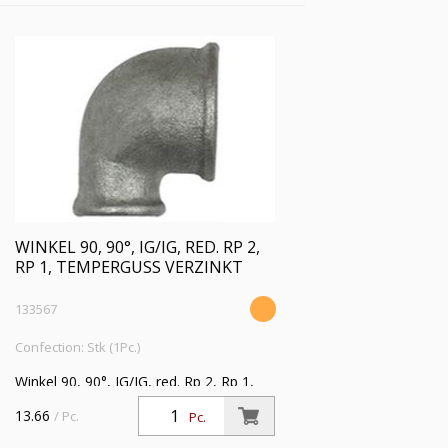
WINKEL 90, 90°, IG/IG, RED. RP 2,
RP 1, TEMPERGUSS VERZINKT
133567
Confection: Stk (1Pc.)
Winkel 90, 90°, IG/IG, red. Rp 2, Rp 1,
Temperguss verzinkt,
13.66
/ Pc.
Pc.
Betriebstemperatur -20 °C bis 300 °C,
ISO 7-1