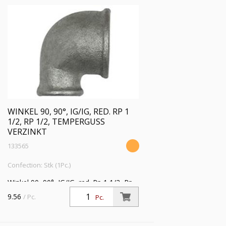
WINKEL 90, 90°, IG/IG, RED. RP 1
1/2, RP 1/2, TEMPERGUSS
VERZINKT
133565
Confection: Stk (1Pc.)
Winkel 90, 90°, IG/IG, red. Rp 1 1/2, Rp
1/2, Temperguss verzinkt,
9.56
/ Pc.
Pc.
Betriebstemperatur -20 °C bis 300 °C,
ISO 7-1