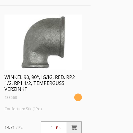
WINKEL 90, 90°, IG/IG, RED. RP2
1/2, RP1 1/2, TEMPERGUSS
VERZINKT
133568
Confection: Stk (1Pc.)
14.71
/ Pc.
Pc.