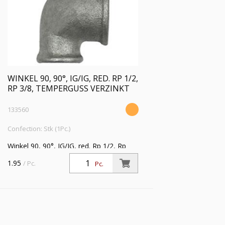
WINKEL 90, 90°, IG/IG, RED. RP 1/2,
RP 3/8, TEMPERGUSS VERZINKT
133560
Confection: Stk (1Pc.)
Winkel 90, 90°, IG/IG, red. Rp 1/2, Rp
3/8, Temperguss verzinkt,
1.95
/ Pc.
Pc.
Betriebstemperatur -20 °C bis 300 °C,
ISO 7-1