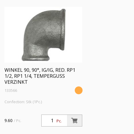
WINKEL 90, 90°, IG/IG, RED. RP1
1/2, RP1 1/4, TEMPERGUSS
VERZINKT
133566
Confection: Stk (1Pc.)
9.60
/ Pc.
Pc.