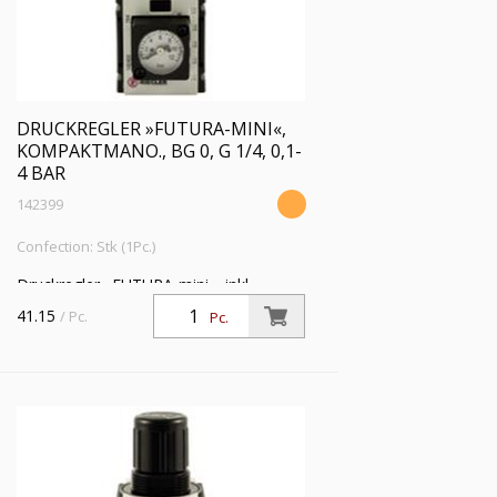
DRUCKREGLER »FUTURA-MINI«,
KOMPAKTMANO., BG 0, G 1/4, 0,1-
4 BAR
142399
Confection: Stk (1Pc.)
Druckregler »FUTURA-mini«, inkl.
Kompaktmanometer, BG 0, G 1/4, PE
41.15
/ Pc.
Pc.
max. 12 bar, Temp. -10 °C bis 50 °C,
Regelbereich 0,1 - 4 bar