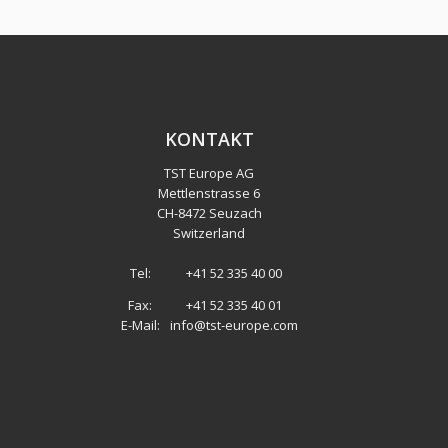
KONTAKT
TST Europe AG
Mettlenstrasse 6
CH
-
8472 Seuzach
Switzerland
Tel:
+41 52 335 40 00
Fax:
+41 52 335 40 01
E-Mail:
info@tst-europe.com