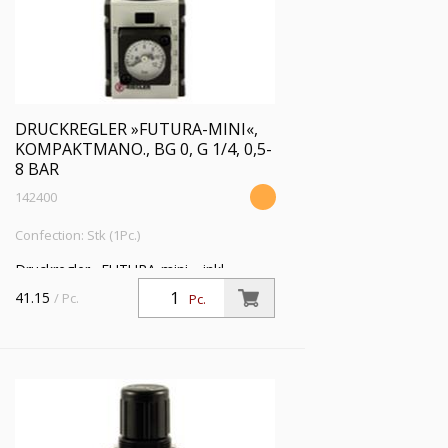
DRUCKREGLER »FUTURA-MINI«,
KOMPAKTMANO., BG 0, G 1/4, 0,5-
8 BAR
142400
Confection: Stk (1Pc.)
Druckregler »FUTURA-mini«, inkl.
Kompaktmanometer, BG 0, G 1/4, PE
41.15
/ Pc.
Pc.
max. 12 bar, Temp. -10 °C bis 50 °C,
Regelbereich 0,5 - 8 bar