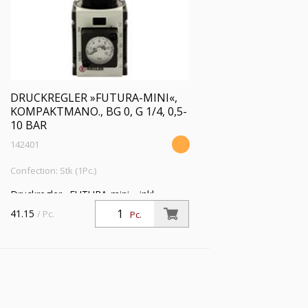
DRUCKREGLER »FUTURA-MINI«,
KOMPAKTMANO., BG 0, G 1/4, 0,5-
10 BAR
142401
Confection: Stk (1Pc.)
Druckregler »FUTURA-mini«, inkl.
Kompaktmanometer, BG 0, G 1/4, PE
41.15
/ Pc.
Pc.
max. 12 bar, Temp. -10 °C bis 50 °C,
Regelbereich 0,5 - 10 bar