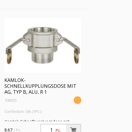
16 bar, Temp. max. 68 °C
KAMLOK-
SCHNELLKUPPLUNGSDOSE MIT
AG, TYP B, ALU, R 1
108035
Confection: Stk (1Pc.)
Kamlok-Schnellkupplungsdose mit
Außengewinde, Typ B, Aluminium, R 1,
8.67
/ Pc.
Pc.