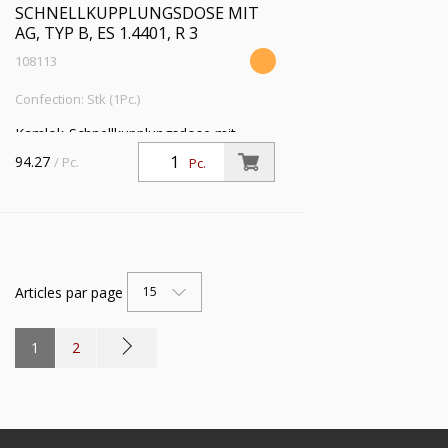
SCHNELLKUPPLUNGSDOSE MIT
AG, TYP B, ES 1.4401, R 3
108113
Confection: Stk (1Pc.)
Kamlok-Schnellkupplungsdose mit
Außengewinde, Typ B, ES 1.4401, R 3,
94.27
/ Pc.
Pc.
für Stecker-Ø 92 mm, PN max. 16 bar,
Temp. -20 °C bis 95 °C
Articles par page
15
1
2