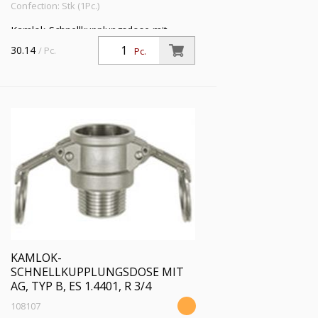
Confection: Stk (1Pc.)
Kamlok-Schnellkupplungsdose mit
Außengewinde, Typ B, Aluminium, R 4,
30.14
/ Pc.
Pc.
für Stecker-Ø 120 mm, Druck max. 16
bar, Temp. max. 68 °C
KAMLOK-
SCHNELLKUPPLUNGSDOSE MIT
AG, TYP B, ES 1.4401, R 3/4
108107