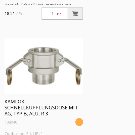
Kamlok-Schnellkupplungsdose mit
Außengewinde, Typ B, Aluminium, R 2
18.21
/ Pc.
Pc.
1/2, für Stecker-Ø 76 mm, Druck max.
16 bar, Temp. max. 68 °C
KAMLOK-
SCHNELLKUPPLUNGSDOSE MIT
AG, TYP B, ALU, R 3
108040
Confection: Stk (1Pc.)