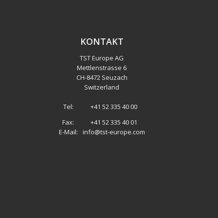
KONTAKT
TST Europe AG
Mettlenstrasse 6
CH
-
8472 Seuzach
Switzerland
Tel:
+41 52 335 40 00
Fax:
+41 52 335 40 01
E-Mail:
info@tst-europe.com