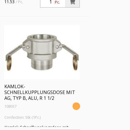
11.53
/ Pc.
Pc.
1/4, für Stecker-Ø 45 mm, Druck max.
16 bar, Temp. max. 68 °C
KAMLOK-
SCHNELLKUPPLUNGSDOSE MIT
AG, TYP B, ALU, R 1 1/2
108037
Confection: Stk (1Pc.)
Kamlok-Schnellkupplungsdose mit