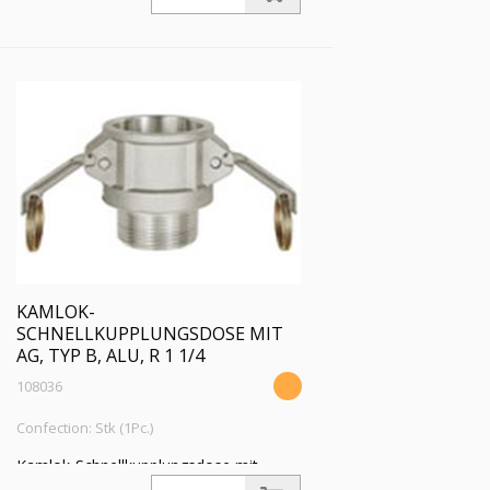
für Stecker-Ø 37 mm, Druck max. 16
bar, Temp. max. 68 °C
KAMLOK-
SCHNELLKUPPLUNGSDOSE MIT
AG, TYP B, ALU, R 1 1/4
108036
Confection: Stk (1Pc.)
Kamlok-Schnellkupplungsdose mit
Außengewinde, Typ B, Aluminium, R 1