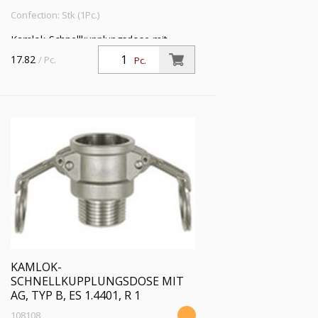
Confection: Stk (1Pc.)
Kamlok-Schnellkupplungsdose mit
Außengewinde, Typ B, ES 1.4401, R 3/4,
17.82
/ Pc.
Pc.
für Stecker-Ø 32 mm, PN max. 16 bar,
Temp. -20 °C bis 95 °C
KAMLOK-
SCHNELLKUPPLUNGSDOSE MIT
AG, TYP B, ES 1.4401, R 1
108108