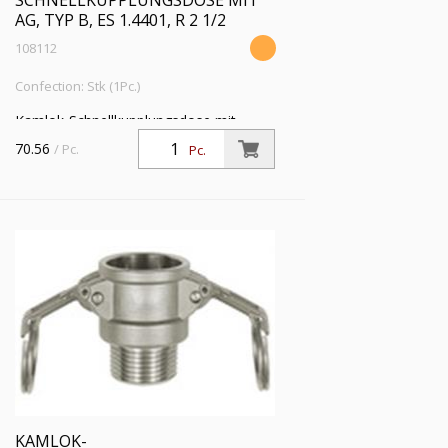
SCHNELLKUPPLUNGSDOSE MIT
AG, TYP B, ES 1.4401, R 2 1/2
108112
Confection: Stk (1Pc.)
Kamlok-Schnellkupplungsdose mit
Außengew., Typ B, ES 1.4401, R 2 1/2,
70.56
/ Pc.
Pc.
für Stecker-Ø 76,5 mm, PN max. 16 bar,
Temp. -20°C bis 95°C
KAMLOK-