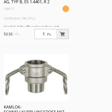
AG, TYP B, ES 1.4401, R 2
108111
Confection: Stk (1Pc.)
Kamlok-Schnellkupplungsdose mit
Außengewinde, Typ B, ES 1.4401, R 2,
52.32
/ Pc.
Pc.
für Stecker-Ø 64 mm, PN max. 16 bar,
Temp. -20 °C bis 95 °C
KAMLOK-