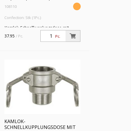
108110
Confection: Stk (1Pc.)
Kamlok-Schnellkupplungsdose mit
Außengewinde, Typ B, ES 1.4401, R 1
37.95
/ Pc.
Pc.
1/2, für Stecker-Ø 54 mm, PN max. 16
bar, Temp. -20°C bis 95°C
KAMLOK-
SCHNELLKUPPLUNGSDOSE MIT