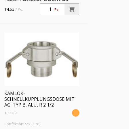
Kamlok-Schnellkupplungsdose mit
Außengewinde, Typ B, Aluminium, R 2,
14.63
/ Pc.
Pc.
für Stecker-Ø 63 mm, Druck max. 16
bar, Temp. max. 68 °C
KAMLOK-
SCHNELLKUPPLUNGSDOSE MIT
AG, TYP B, ALU, R 2 1/2
108039
Confection: Stk (1Pc.)