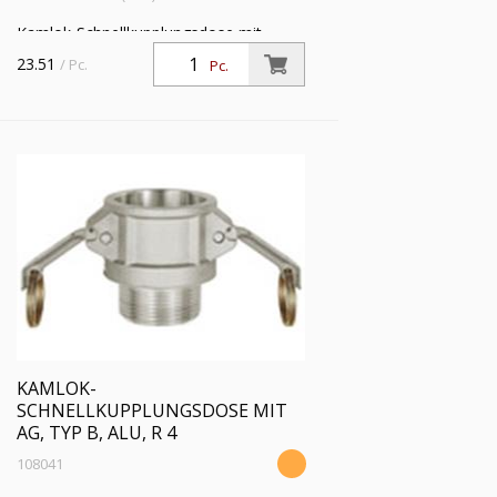
Kamlok-Schnellkupplungsdose mit
Außengewinde, Typ B, Aluminium, R 3,
23.51
/ Pc.
Pc.
für Stecker-Ø 92 mm, Druck max. 16
bar, Temp. max. 68 °C
KAMLOK-
SCHNELLKUPPLUNGSDOSE MIT
AG, TYP B, ALU, R 4
108041