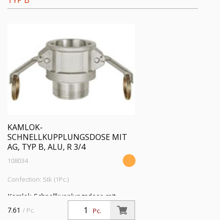
YP B
KAMLOK-
SCHNELLKUPPLUNGSDOSE MIT
AG, TYP B, ALU, R 3/4
108034
Confection: Stk (1Pc.)
Kamlok-Schnellkupplungsdose mit
Außengewinde, Typ B, Aluminium, R
7.61
/ Pc.
Pc.
3/4, für Stecker-Ø 32 mm, Druck max.