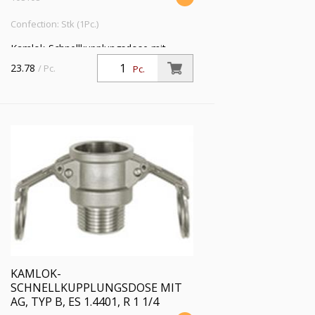
Confection: Stk (1Pc.)
Kamlok-Schnellkupplungsdose mit
Außengewinde, Typ B, ES 1.4401, R 1,
23.78
/ Pc.
Pc.
für Stecker-Ø 37 mm, PN max. 16 bar,
Temp. -20 °C bis 95 °C
KAMLOK-
SCHNELLKUPPLUNGSDOSE MIT
AG, TYP B, ES 1.4401, R 1 1/4