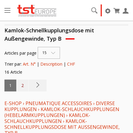
Kamlok-Schnellkupplungsdose mit
Außengewinde, Typ B
Articles par page
15
Trier par:
Art. N°
|
Description
|
CHF
16 Article
1
2
E-SHOP
›
PNEUMATIQUE ACCESSOIRES
›
DIVERSE
KUPPLUNGEN
›
KAMLOK-SCHLAUCHKUPPLUNGEN
(HEBELARMKUPPLUNGEN)
›
KAMLOK-
SCHLAUCHKUPPLUNGEN
›
KAMLOK-
SCHNELLKUPPLUNGSDOSE MIT AUSSENGEWINDE, T