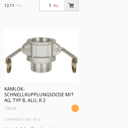
Außengewinde, Typ B, Aluminium, R 1
12.11
/ Pc.
Pc.
1/2, für Stecker-Ø 53 mm, Druck max.
16 bar, Temp. max. 68 °C
KAMLOK-
SCHNELLKUPPLUNGSDOSE MIT
AG, TYP B, ALU, R 2
108038
Confection: Stk (1Pc.)