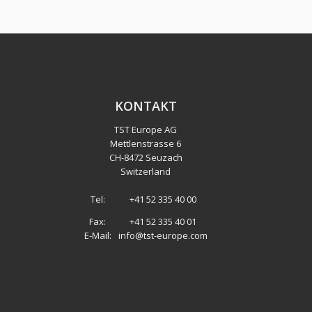
KONTAKT
TST Europe AG
Mettlenstrasse 6
CH
-
8472 Seuzach
Switzerland
Tel:
+41 52 335 40 00
Fax:
+41 52 335 40 01
E-Mail:
info@tst-europe.com