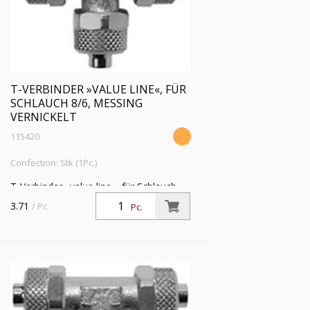
T-VERBINDER »VALUE LINE«, FÜR
SCHLAUCH 8/6, MESSING
VERNICKELT
115420
Confection: Stk (1Pc.)
T-Verbinder »value line«, für Schlauch
8/6 mm, SW 10, Betriebsdruck max. 18
3.71
/ Pc.
Pc.
bar, Messing vernickelt