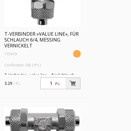
T-VERBINDER »VALUE LINE«, FÜR
SCHLAUCH 6/4, MESSING
VERNICKELT
115419
Confection: Stk (1Pc.)
T-Verbinder »value line«, für Schlauch
6/4 mm, SW 8, Betriebsdruck max. 18
3.29
/ Pc.
Pc.
bar, Messing vernickelt