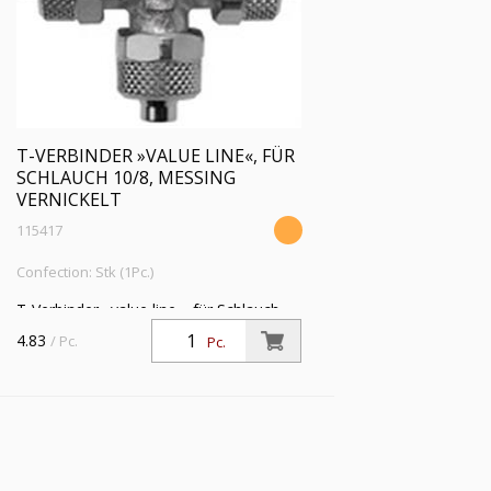
T-VERBINDER »VALUE LINE«, FÜR
SCHLAUCH 10/8, MESSING
VERNICKELT
115417
Confection: Stk (1Pc.)
T-Verbinder »value line«, für Schlauch
10/8 mm, SW 11, Betriebsdruck max. 18
4.83
/ Pc.
Pc.
bar, Messing vernickelt