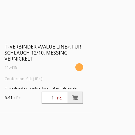
T-VERBINDER »VALUE LINE«, FÜR
SCHLAUCH 12/10, MESSING
VERNICKELT
115418
Confection: Stk (1Pc.)
T-Verbinder »value line«, für Schlauch
12/10 mm, SW 14, Betriebsdruck max.
6.41
/ Pc.
Pc.
18 bar, Messing vernickelt