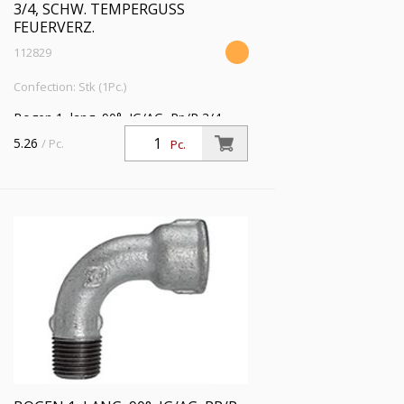
3/4, SCHW. TEMPERGUSS
FEUERVERZ.
112829
Confection: Stk (1Pc.)
Bogen 1, lang, 90°, IG/AG, Rp/R 3/4,
Betriebstemperatur -20 °C bis 300 °C,
5.26
/ Pc.
Pc.
schwarzer Temperguss, feuerverzinkt,
DIN EN 10242