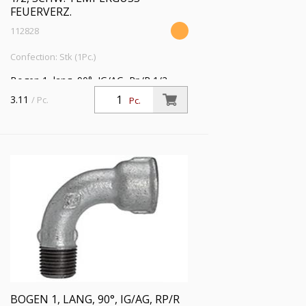
FEUERVERZ.
112828
Confection: Stk (1Pc.)
Bogen 1, lang, 90°, IG/AG, Rp/R 1/2,
Betriebstemperatur -20 °C bis 300 °C,
3.11
/ Pc.
Pc.
schwarzer Temperguss, feuerverzinkt,
DIN EN 10242
BOGEN 1, LANG, 90°, IG/AG, RP/R