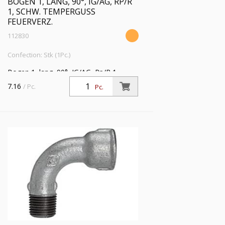
BOGEN 1, LANG, 90°, IG/AG, RP/R
1, SCHW. TEMPERGUSS
FEUERVERZ.
112830
Confection: Stk (1Pc.)
Bogen 1, lang, 90°, IG/AG, Rp/R 1,
Betriebstemperatur -20 °C bis 300 °C,
7.16
/ Pc.
Pc.
schwarzer Temperguss, feuerverzinkt,
DIN EN 10242