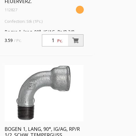
FEUERVERZ.
112827
Confection: Stk (1Pc.)
Bogen 1, lang, 90°, IG/AG, Rp/R 3/8,
Betriebstemperatur -20 °C bis 300 °C,
3.59
/ Pc.
Pc.
schwarzer Temperguss, feuerverzinkt,
DIN EN 10242
BOGEN 1, LANG, 90°, IG/AG, RP/R
1/2, SCHW. TEMPERGUSS