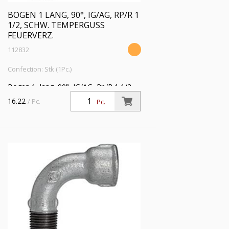
BOGEN 1 LANG, 90°, IG/AG, RP/R 1
1/2, SCHW. TEMPERGUSS
FEUERVERZ.
112832
Confection: Stk (1Pc.)
Bogen 1, lang, 90°, IG/AG, Rp/R 1 1/2,
Betriebstemperatur -20 °C bis 300 °C,
16.22
/ Pc.
Pc.
schwarzer Temperguss, feuerverzinkt,
DIN EN 10242