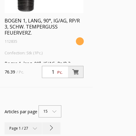
BOGEN 1, LANG, 90°, IG/AG, RP/R
3, SCHW. TEMPERGUSS
FEUERVERZ.
112835
Confection: Stk (1Pc.)
Bogen 1, lang, 90°, IG/AG, Rp/R 3,
Betriebstemperatur -20 °C bis 300 °C,
76.39
/ Pc.
Pc.
schwarzer Temperguss, feuerverzinkt,
DIN EN 10242
Articles par page
15
Page 1 / 27