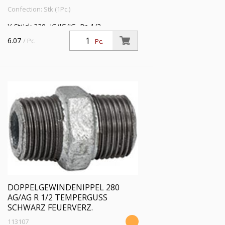
Confection: Stk (1Pc.)
Y-Stück 220, IG/IG/IG, Rp 1/2,
Betriebstemperatur -20 °C bis 300 °C,
6.07
/ Pc.
Pc.
schwarzer Temperguss, feuerverzinkt,
DIN EN 10242
DOPPELGEWINDENIPPEL 280
AG/AG R 1/2 TEMPERGUSS
SCHWARZ FEUERVERZ.
113107