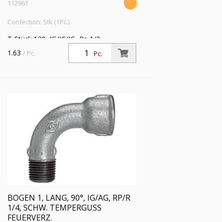
112961
Confection: Stk (1Pc.)
T-Stück 130, IG/IG/IG, Rp 1/2,
Betriebstemperatur -20 °C bis 300 °C,
1.63
/ Pc.
Pc.
schwarzer Temperguss, feuerverzinkt,
DIN EN 10242
BOGEN 1, LANG, 90°, IG/AG, RP/R
1/4, SCHW. TEMPERGUSS
FEUERVERZ.