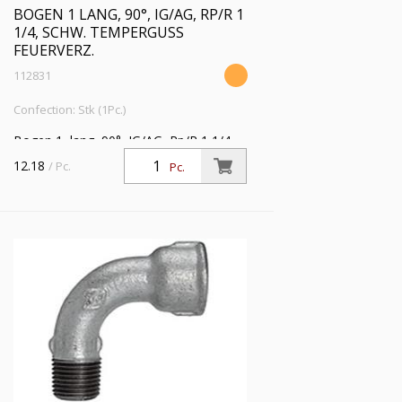
BOGEN 1 LANG, 90°, IG/AG, RP/R 1
1/4, SCHW. TEMPERGUSS
FEUERVERZ.
112831
Confection: Stk (1Pc.)
Bogen 1, lang, 90°, IG/AG, Rp/R 1 1/4,
Betriebstemperatur -20 °C bis 300 °C,
12.18
/ Pc.
Pc.
schwarzer Temperguss, feuerverzinkt,
DIN EN 10242