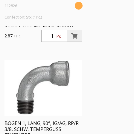
112826
Confection: Stk (1Pc.)
Bogen 1, lang, 90°, IG/AG, Rp/R 1/4,
Betriebstemperatur -20 °C bis 300 °C,
2.87
/ Pc.
Pc.
schwarzer Temperguss, feuerverzinkt,
DIN EN 10242
BOGEN 1, LANG, 90°, IG/AG, RP/R
3/8, SCHW. TEMPERGUSS