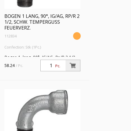
BOGEN 1 LANG, 90°, IG/AG, RP/R 2
1/2, SCHW. TEMPERGUSS
FEUERVERZ.
112834
Confection: Stk (1Pc.)
Bogen 1, lang, 90°, IG/AG, Rp/R 2 1/2,
Betriebstemperatur -20 °C bis 300 °C,
58.24
/ Pc.
Pc.
schwarzer Temperguss, feuerverzinkt,
DIN EN 10242