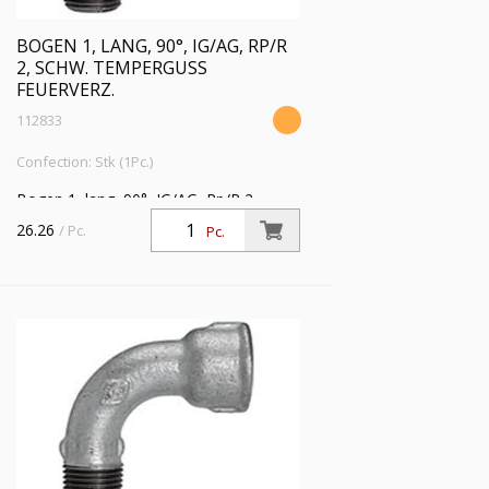
BOGEN 1, LANG, 90°, IG/AG, RP/R
2, SCHW. TEMPERGUSS
FEUERVERZ.
112833
Confection: Stk (1Pc.)
Bogen 1, lang, 90°, IG/AG, Rp/R 2,
Betriebstemperatur -20 °C bis 300 °C,
26.26
/ Pc.
Pc.
schwarzer Temperguss, feuerverzinkt,
DIN EN 10242