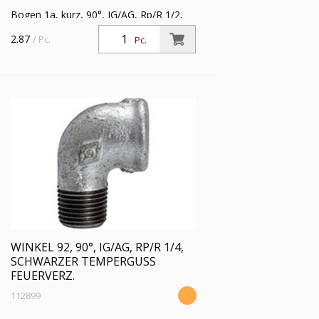
Bogen 1a, kurz, 90°, IG/AG, Rp/R 1/2,
Betriebstemperatur -20 °C bis 300 °C,
2.87
/ Pc.
Pc.
schwarzer Temperguss, feuerverzinkt,
DIN EN 10242
WINKEL 92, 90°, IG/AG, RP/R 1/4,
SCHWARZER TEMPERGUSS
FEUERVERZ.
112899