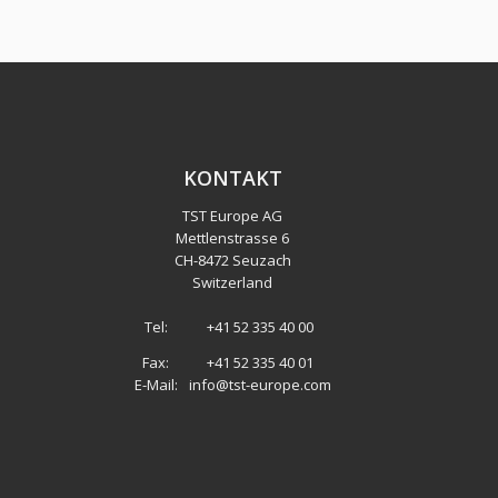
KONTAKT
TST Europe AG
Mettlenstrasse 6
CH
-
8472 Seuzach
Switzerland
Tel:
+41 52 335 40 00
Fax:
+41 52 335 40 01
E-Mail:
info@tst-europe.com