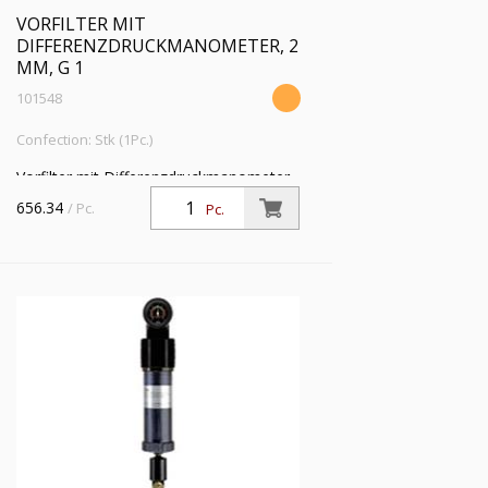
VORFILTER MIT
DIFFERENZDRUCKMANOMETER, 2
ΜM, G 1
101548
Confection: Stk (1Pc.)
Vorfilter mit Differenzdruckmanometer,
2 µm, G 1, Eingangsdruck 4 - 16 bar,
656.34
/ Pc.
Pc.
Mediums-Umgebungstemperatur 5 °C
bis 60 °C