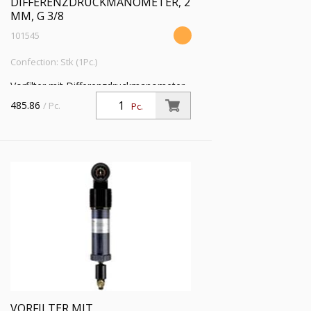
DIFFERENZDRUCKMANOMETER, 2
ΜM, G 3/8
101545
Confection: Stk (1Pc.)
Vorfilter mit Differenzdruckmanometer,
2 µm, G 3/8, Eingangsdruck 4 - 16 bar,
485.86
/ Pc.
Pc.
Mediums-Umgebungstemperatur 5 °C
bis 60 °C
VORFILTER MIT