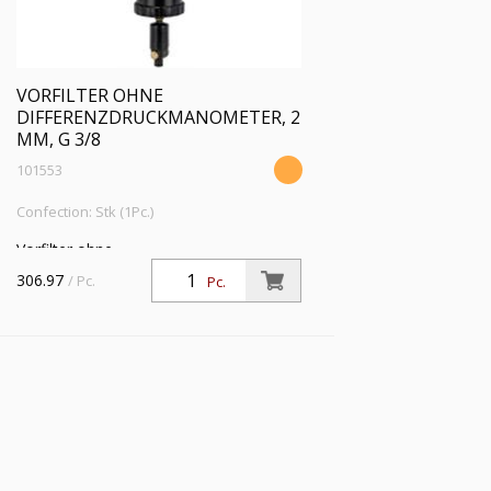
VORFILTER OHNE
DIFFERENZDRUCKMANOMETER, 2
ΜM, G 3/8
101553
Confection: Stk (1Pc.)
Vorfilter ohne
Differenzdruckmanometer, 2 µm, G 3/8,
306.97
/ Pc.
Pc.
Eingangsdruck 4 - 16 bar, Mediums-
Umgebungstemperatur 5 °C bis 60 °C