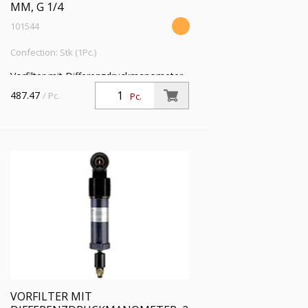
ΜM, G 1/4
101544
Confection: Stk (1Pc.)
Vorfilter mit Differenzdruckmanometer,
2 µm, G 1/4, Eingangsdruck 4 - 16 bar,
487.47
/ Pc.
Pc.
Mediums-Umgebungstemperatur 5 °C
bis 60 °C
VORFILTER MIT