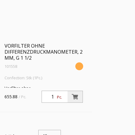
VORFILTER OHNE
DIFFERENZDRUCKMANOMETER, 2
ΜM, G 1 1/2
101558
Confection: Stk (1Pc.)
Vorfilter ohne
Differenzdruckmanometer, 2 µm, G 1
655.88
/ Pc.
Pc.
1/2, Eingangsdruck 4 - 16 bar, Mediums-
Umgebungstemperatur 5 °C bis 60 °C