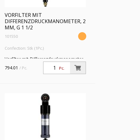
VORFILTER MIT
DIFFERENZDRUCKMANOMETER, 2
ΜM, G 1 1/2
101550
Confection: Stk (1Pc.)
Vorfilter mit Differenzdruckmanometer,
2 µm, G 1 1/2, Eingangsdruck 4 - 16 bar,
794.01
/ Pc.
Pc.
Mediums-Umgebungstemperatur 5 °C
bis 60 °C