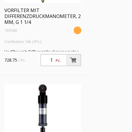
VORFILTER MIT
DIFFERENZDRUCKMANOMETER, 2
ΜM, G 1 1/4
101549
Confection: Stk (1Pc.)
Vorfilter mit Differenzdruckmanometer,
2 µm, G 1 1/4, Eingangsdruck 4 - 16 bar,
728.75
/ Pc.
Pc.
Mediums-Umgebungstemperatur 5 °C
bis 60 °C