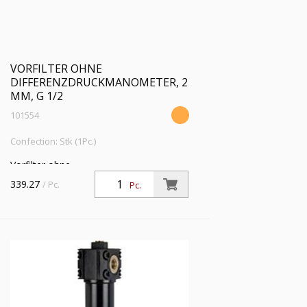
VORFILTER OHNE
DIFFERENZDRUCKMANOMETER, 2
ΜM, G 1/2
101554
Confection: Stk (1Pc.)
Vorfilter ohne
Differenzdruckmanometer, 2 µm, G 1/2,
339.27
/ Pc.
Pc.
Eingangsdruck 4 - 16 bar, Mediums-
Umgebungstemperatur 5 °C bis 60 °C