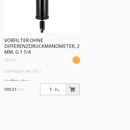
VORFILTER OHNE
DIFFERENZDRUCKMANOMETER, 2
ΜM, G 1 1/4
101557
Confection: Stk (1Pc.)
Vorfilter ohne
Differenzdruckmanometer, 2 µm, G 1
595.51
/ Pc.
Pc.
1/4, Eingangsdruck 4 - 16 bar, Mediums-
Umgebungstemperatur 5 °C bis 60 °C