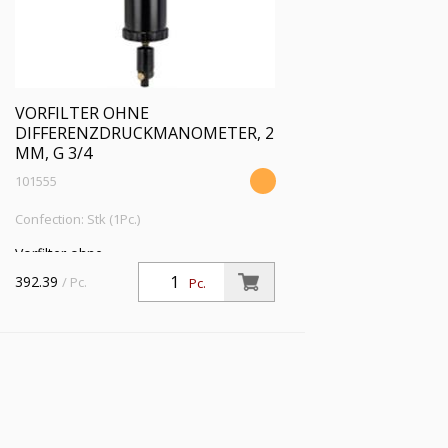
VORFILTER OHNE
DIFFERENZDRUCKMANOMETER, 2
ΜM, G 3/4
101555
Confection: Stk (1Pc.)
Vorfilter ohne
Differenzdruckmanometer, 2 µm, G 3/4,
392.39
/ Pc.
Pc.
Eingangsdruck 4 - 16 bar, Mediums-
Umgebungstemperatur 5 °C bis 60 °C