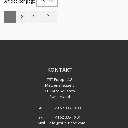
Articles par page
15
1
2
3
KONTAKT
TST Europe AG
Mettlenstrasse 6
CH
-
8472 Seuzach
Switzerland
Tel:
+41 52 335 40 00
Fax:
+41 52 335 40 01
E-Mail:
info@tst-europe.com