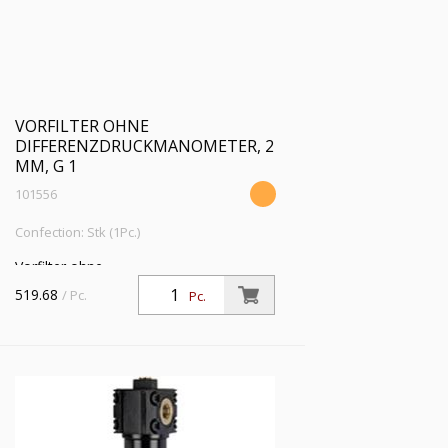
VORFILTER OHNE
DIFFERENZDRUCKMANOMETER, 2
ΜM, G 1
101556
Confection: Stk (1Pc.)
Vorfilter ohne
Differenzdruckmanometer, 2 µm, G 1,
519.68
/ Pc.
Pc.
Eingangsdruck 4 - 16 bar, Mediums-
Umgebungstemperatur 5 °C bis 60 °C