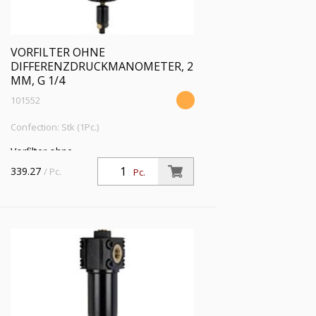
VORFILTER OHNE
DIFFERENZDRUCKMANOMETER, 2
ΜM, G 1/4
101552
Confection: Stk (1Pc.)
Vorfilter ohne
Differenzdruckmanometer, 2 µm, G 1/4,
339.27
/ Pc.
Pc.
Eingangsdruck 4 - 16 bar, Mediums-
Umgebungstemperatur 5 °C bis 60 °C