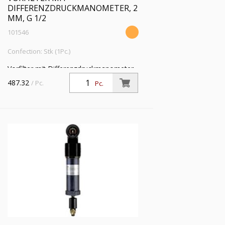
DIFFERENZDRUCKMANOMETER, 2
ΜM, G 1/2
101546
Confection: Stk (1Pc.)
Vorfilter mit Differenzdruckmanometer,
2 µm, G 1/2, Eingangsdruck 4 - 16 bar,
487.32
/ Pc.
Pc.
Mediums-Umgebungstemperatur 5 °C
bis 60 °C