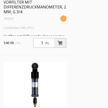
VORFILTER MIT
DIFFERENZDRUCKMANOMETER, 2
ΜM, G 3/4
101547
Confection: Stk (1Pc.)
Vorfilter mit Differenzdruckmanometer,
2 µm, G 3/4, Eingangsdruck 4 - 16 bar,
540.96
/ Pc.
Pc.
Mediums-Umgebungstemperatur 5 °C
bis 60 °C