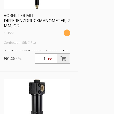
VORFILTER MIT
DIFFERENZDRUCKMANOMETER, 2
ΜM, G 2
101551
Confection: Stk (1Pc.)
Vorfilter mit Differenzdruckmanometer,
2 µm, G 2, Eingangsdruck 4 - 16 bar,
961.26
/ Pc.
Pc.
Mediums-Umgebungstemperatur 5 °C
bis 60 °C