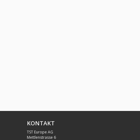
KONTAKT
TST Europe AG
Mettlenstrasse 6