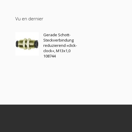
Vu en dernier
Gerade Schott-
Steckverbindung
reduzierend »click-
clock«, M13x1,0
108744