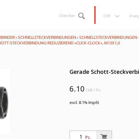
Chercher
CHF
Franç
RBINDER
›
SCHNELLSTECKVERBINDUNGEN
›
SCHNELLSTECKVERBINDUNGEN - 
OTT-STECKVERBINDUNG REDUZIEREND »CLICK-CLOCK«, M13X1,0
Gerade Schott-Steckverbi
6.10
CHF
/ Pc.
excl. 8.1% Impôt
Pc.