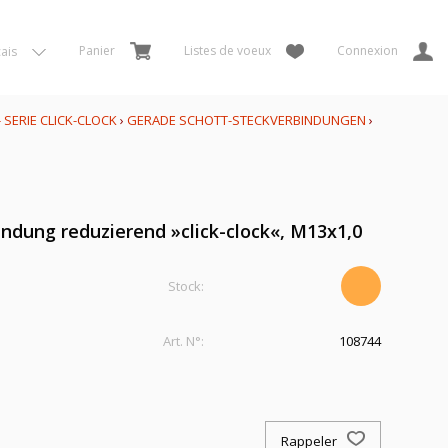
Panier
Listes de voeux
Connexion
ais
SERIE CLICK-CLOCK
›
GERADE SCHOTT-STECKVERBINDUNGEN
›
ndung reduzierend »click-clock«, M13x1,0
Stock:
Art. N°:
108744
Rappeler