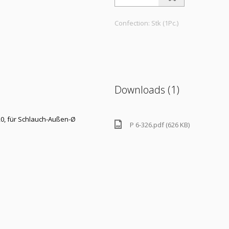
Confection: Stk (1Pc.)
Downloads (1)
,0, für Schlauch-Außen-Ø
P 6-326.pdf (626 KB)