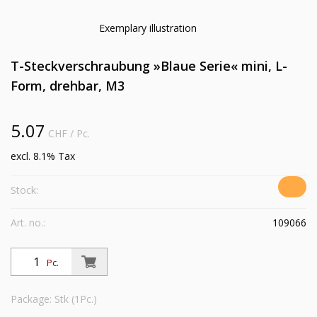
Exemplary illustration
T-Steckverschraubung »Blaue Serie« mini, L-
Form, drehbar, M3
5.07
CHF
/ Pc.
excl. 8.1% Tax
Stock:
Art. no.:
109066
Pc.
Package: Stk (1Pc.)