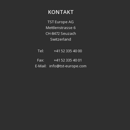
KONTAKT
TST Europe AG
Mettlenstrasse 6
CH
-
8472 Seuzach
Switzerland
Tel:
+41 52 335 40 00
Fax:
+41 52 335 40 01
E-Mail:
info@tst-europe.com