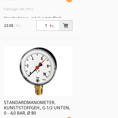
Package: Stk (1Pc.)
Standardmano. mit Kunststoffgeh.,
Einfachskala in bar, Anschluss radial
23.08
/ Pc.
Pc.
unten, G 1/2, Güteklasse 2,5, Messber.
0 - 2,5 bar, Ø 80
STANDARDMANOMETER,
KUNSTSTOFFGEH., G 1/2 UNTEN,
0 - 4,0 BAR, Ø 80