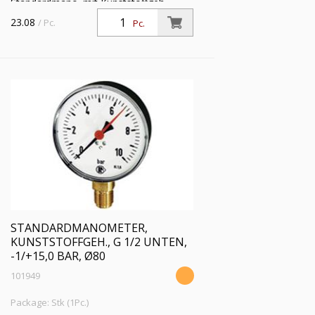
Standardmano. mit Kunststoffgeh.,
Einfachskala in bar, Anschluss radial
23.08
/ Pc.
Pc.
unten, G 1/2, Güteklasse 1,6, Messber.
-1 / +9,0 bar, Ø 80
STANDARDMANOMETER,
KUNSTSTOFFGEH., G 1/2 UNTEN,
-1/+15,0 BAR, Ø80
101949
Package: Stk (1Pc.)