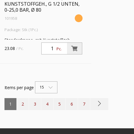
KUNSTSTOFFGEH., G 1/2 UNTEN,
0-25,0 BAR, Ø 80
101958
Package: Stk (1Pc.)
Standardmano. mit Kunststoffgeh.,
Einfachskala in bar, Anschluss radial
23.08
/ Pc.
Pc.
unten, G 1/2, Güteklasse 1,6, Messber.
0 - 25,0 bar, Ø 80
Items per page
15
1
2
3
4
5
6
7