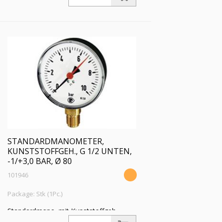
unten, G 1/2, Güteklasse 1,6, Messber.
-1 / +1,5 bar, Ø 80
STANDARDMANOMETER,
KUNSTSTOFFGEH., G 1/2 UNTEN,
-1/+3,0 BAR, Ø 80
101946
Package: Stk (1Pc.)
Standardmano. mit Kunststoffgeh.,
Einfachskala in bar, Anschluss radial