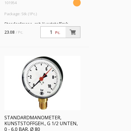
101954
Package: Stk (1Pc.)
Standardmano. mit Kunststoffgeh.,
Einfachskala in bar, Anschluss radial
23.08
/ Pc.
Pc.
unten, G 1/2, Güteklasse 1,6, Messber.
0 - 4,0 bar, Ø 80
STANDARDMANOMETER,
KUNSTSTOFFGEH., G 1/2 UNTEN,
0 - 6,0 BAR, Ø 80