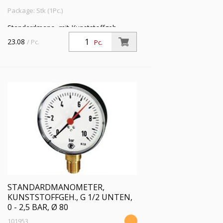
Package: Stk (1Pc.)
Standardmano. mit Kunststoffgeh.,
Einfachskala in bar, Anschluss radial
23.08
/ Pc.
Pc.
unten, G 1/2, Güteklasse 1,6, Messber.
0 - 1,6 bar, Ø 80
STANDARDMANOMETER,
KUNSTSTOFFGEH., G 1/2 UNTEN,
0 - 2,5 BAR, Ø 80
101953