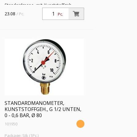
Standardmano. mit Kunststoffgeh.,
Einfachskala in bar, Anschluss radial
23.08
/ Pc.
Pc.
unten, G 1/2, Güteklasse 1,6, Messber.
-1 / +15,0 bar, Ø80
STANDARDMANOMETER,
KUNSTSTOFFGEH., G 1/2 UNTEN,
0 - 0,6 BAR, Ø 80
101950
Package: Stk (1Pc.)