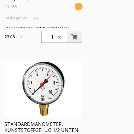
101955
Package: Stk (1Pc.)
Standardmano. mit Kunststoffgeh.,
Einfachskala in bar, Anschluss radial
23.08
/ Pc.
Pc.
unten, G 1/2, Güteklasse 1,6, Messber.
0 - 6,0 bar, Ø 80
STANDARDMANOMETER,
KUNSTSTOFFGEH., G 1/2 UNTEN,