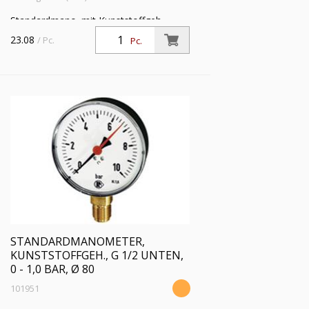
Standardmano. mit Kunststoffgeh.,
Einfachskala in bar, Anschluss radial
23.08
/ Pc.
Pc.
unten, G 1/2, Güteklasse 2,5, Messber.
0 - 0,6 bar, Ø 80
STANDARDMANOMETER,
KUNSTSTOFFGEH., G 1/2 UNTEN,
0 - 1,0 BAR, Ø 80
101951