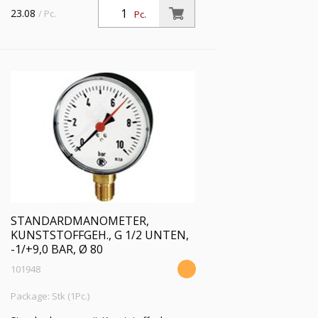
Einfachskala in bar, Anschluss radial
23.08
/ Pc.
Pc.
unten, G 1/2, Güteklasse 1,6, Messber.
-1 / +5,0 bar, Ø 80
STANDARDMANOMETER,
KUNSTSTOFFGEH., G 1/2 UNTEN,
-1/+9,0 BAR, Ø 80
101948
Package: Stk (1Pc.)