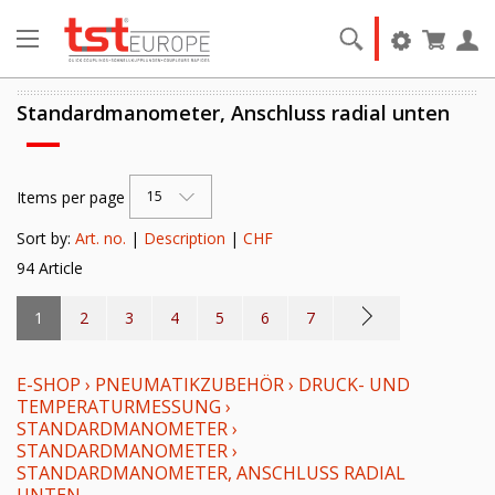
Standardmanometer, Anschluss radial unten
Items per page
15
Sort by:
Art. no.
|
Description
|
CHF
94 Article
1
2
3
4
5
6
7
E-SHOP
›
PNEUMATIKZUBEHÖR
›
DRUCK- UND
TEMPERATURMESSUNG
›
STANDARDMANOMETER
›
STANDARDMANOMETER
›
STANDARDMANOMETER, ANSCHLUSS RADIAL