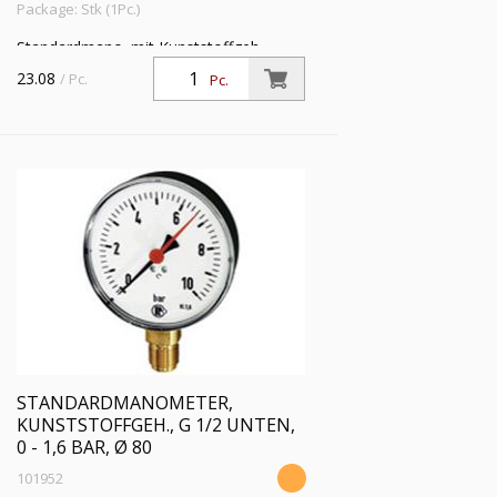
Package: Stk (1Pc.)
Standardmano. mit Kunststoffgeh.,
Einfachskala in bar, Anschluss radial
23.08
/ Pc.
Pc.
unten, G 1/2, Güteklasse 1,6, Messber.
0 - 1,0 bar, Ø 80
STANDARDMANOMETER,
KUNSTSTOFFGEH., G 1/2 UNTEN,
0 - 1,6 BAR, Ø 80
101952