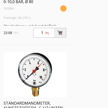
0-10,0 BAR, Ø 80
101956
Package: Stk (1Pc.)
Standardmano. mit Kunststoffgeh.,
Einfachskala in bar, Anschluss radial
23.08
/ Pc.
Pc.
unten, G 1/2, Güteklasse 1,6, Messber.
0 - 10,0 bar, Ø 80
STANDARDMANOMETER,