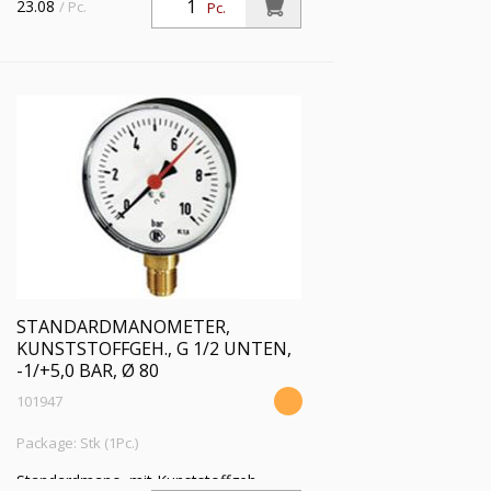
23.08
/ Pc.
Pc.
unten, G 1/2, Güteklasse 1,6, Messber.
-1 / +3,0 bar, Ø 80
STANDARDMANOMETER,
KUNSTSTOFFGEH., G 1/2 UNTEN,
-1/+5,0 BAR, Ø 80
101947
Package: Stk (1Pc.)
Standardmano. mit Kunststoffgeh.,