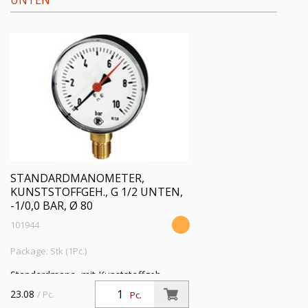
UNTEN
STANDARDMANOMETER,
KUNSTSTOFFGEH., G 1/2 UNTEN,
-1/0,0 BAR, Ø 80
101944
Package: Stk (1Pc.)
Standardmano. mit Kunststoffgeh.,
Einfachskala in bar, Anschluss radial
23.08
/ Pc.
Pc.
unten, G 1/2, Güteklasse 1,6, Messber.