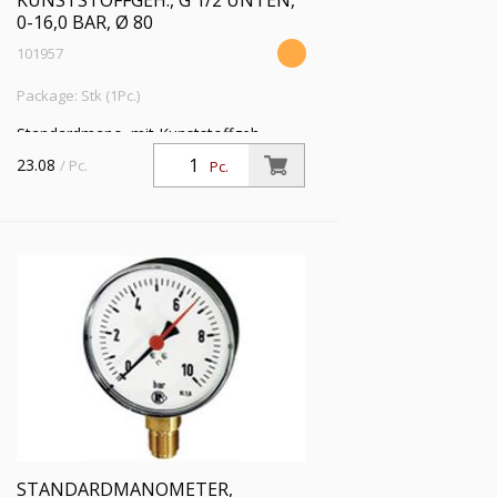
KUNSTSTOFFGEH., G 1/2 UNTEN,
0-16,0 BAR, Ø 80
101957
Package: Stk (1Pc.)
Standardmano. mit Kunststoffgeh.,
Einfachskala in bar, Anschluss radial
23.08
/ Pc.
Pc.
unten, G 1/2, Güteklasse 1,6, Messber.
0 - 16,0 bar, Ø 80
STANDARDMANOMETER,