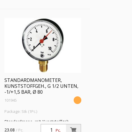
-1 / 0,0 bar, Ø 80
STANDARDMANOMETER,
KUNSTSTOFFGEH., G 1/2 UNTEN,
-1/+1,5 BAR, Ø 80
101945
Package: Stk (1Pc.)
Standardmano. mit Kunststoffgeh.,
Einfachskala in bar, Anschluss radial
23.08
/ Pc.
Pc.