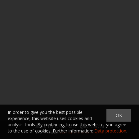
In order to give you the best possible
OK
experience, this website uses cookies and
analysis tools. By continuing to use this website, you agree
2020 ©
TST Europe AG
All rights reserved
to the use of cookies. Further information:
Data protection
.
Developed by:
CompuTech Informatik AG