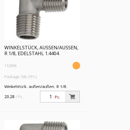
WINKELSTÜCK, AUSSEN/AUSSEN, R
1/8, EDELSTAHL 1.4404
112806
Package: Stk (1Pc.)
Winkelstück, außen/außen, R 1/8,
Betriebsdruck max. 150 bar,
20.28
/ Pc.
Pc.
Betriebstemperatur -20 °C bis 150 °C,
Edelstahl 1.4404