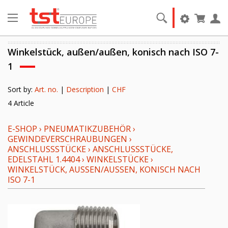
Winkelstück, außen/außen, konisch nach ISO 7-
1
Sort by:
Art. no.
|
Description
|
CHF
4 Article
E-SHOP
›
PNEUMATIKZUBEHÖR
›
GEWINDEVERSCHRAUBUNGEN
›
ANSCHLUSSSTÜCKE
›
ANSCHLUSSSTÜCKE,
EDELSTAHL 1.4404
›
WINKELSTÜCKE
›
WINKELSTÜCK, AUSSEN/AUSSEN, KONISCH NACH IS
O 7-1