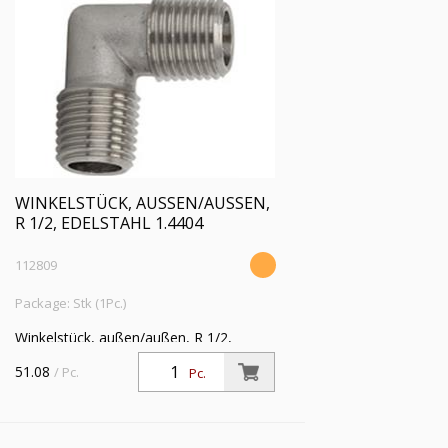
WINKELSTÜCK, AUSSEN/AUSSEN, R
1/2, EDELSTAHL 1.4404
112809
Package: Stk (1Pc.)
Winkelstück, außen/außen, R 1/2,
Betriebsdruck max. 150 bar,
51.08
/ Pc.
Pc.
Betriebstemperatur -20 °C bis 150 °C,
Edelstahl 1.4404