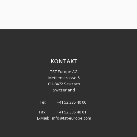
KONTAKT
TST Europe AG
Mettlenstrasse 6
CH
-
8472 Seuzach
Switzerland
Tel:
+41 52 335 40 00
Fax:
+41 52 335 40 01
E-Mail:
info@tst-europe.com