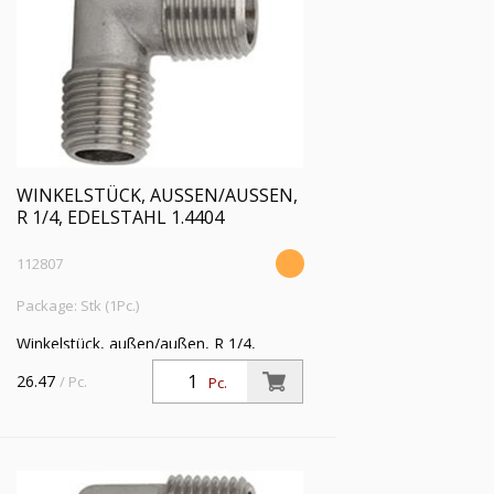
WINKELSTÜCK, AUSSEN/AUSSEN, R
1/4, EDELSTAHL 1.4404
112807
Package: Stk (1Pc.)
Winkelstück, außen/außen, R 1/4,
Betriebsdruck max. 150 bar,
26.47
/ Pc.
Pc.
Betriebstemperatur -20 °C bis 150 °C,
Edelstahl 1.4404