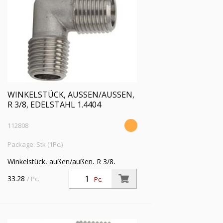
WINKELSTÜCK, AUSSEN/AUSSEN, R
3/8, EDELSTAHL 1.4404
112808
Package: Stk (1Pc.)
Winkelstück, außen/außen, R 3/8,
Betriebsdruck max. 150 bar,
33.28
/ Pc.
Pc.
Betriebstemperatur -20 °C bis 150 °C,
Edelstahl 1.4404