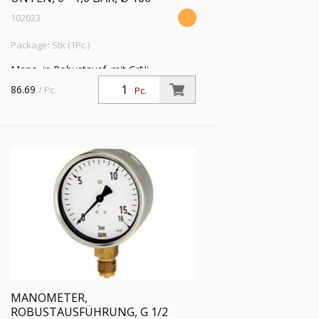
102023
Package: Stk (1Pc.)
Mano. in Robustausf. mit CrNi-
Stahlgeh., Anschluss radial unten, G 1/2,
86.69
/ Pc.
Pc.
Typ 212.20, Güteklasse 1,0, Messber. 0
- 1,0 bar, Ø 100
MANOMETER,
ROBUSTAUSFÜHRUNG, G 1/2