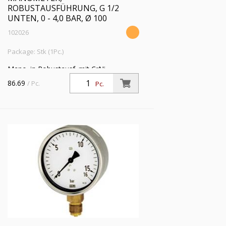
ROBUSTAUSFÜHRUNG, G 1/2
UNTEN, 0 - 4,0 BAR, Ø 100
102026
Package: Stk (1Pc.)
Mano. in Robustausf. mit CrNi-
Stahlgeh., Anschluss radial unten, G 1/2,
86.69
/ Pc.
Pc.
Typ 212.20, Güteklasse 1,0, Messber. 0
- 4,0 bar, Ø 100