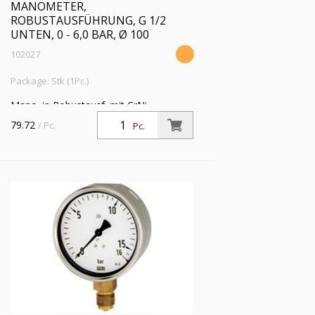
MANOMETER,
ROBUSTAUSFÜHRUNG, G 1/2
UNTEN, 0 - 6,0 BAR, Ø 100
102027
Package: Stk (1Pc.)
Mano. in Robustausf. mit CrNi-
Stahlgeh., Anschluss radial unten, G 1/2,
79.72
/ Pc.
Pc.
Typ 212.20, Güteklasse 1,0, Messber. 0
- 6,0 bar, Ø 100