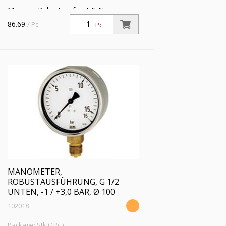
Mano. in Robustausf. mit CrNi-
Stahlgeh., Anschluss radial unten, G 1/2,
86.69
/ Pc.
Pc.
Typ 212.20, Güteklasse 1,0, Messber. -1
/ +1,5 bar, Ø 100
MANOMETER,
ROBUSTAUSFÜHRUNG, G 1/2
UNTEN, -1 / +3,0 BAR, Ø 100
102018
Package: Stk (1Pc.)