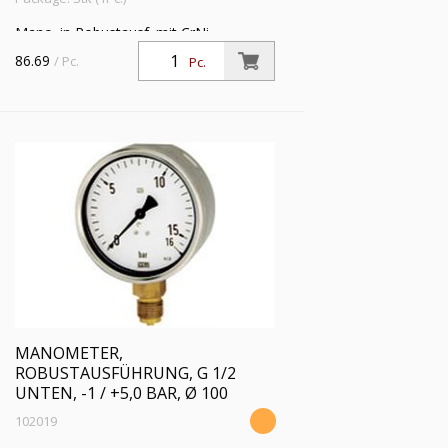
Mano. in Robustausf. mit CrNi-
Stahlgeh., Anschluss radial unten, G 1/2,
86.69
/ Pc.
Pc.
Typ 212.20, Güteklasse 1,0, Messber. -1
/ +3,0 bar, Ø 100
MANOMETER,
ROBUSTAUSFÜHRUNG, G 1/2
UNTEN, -1 / +5,0 BAR, Ø 100
102019