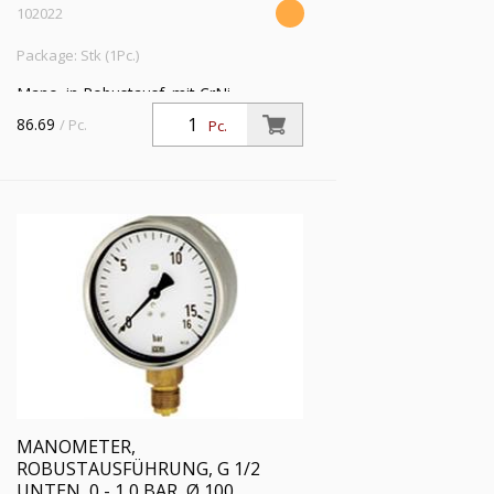
102022
Package: Stk (1Pc.)
Mano. in Robustausf. mit CrNi-
Stahlgeh., Anschluss radial unten, G 1/2,
86.69
/ Pc.
Pc.
Typ 212.20, Güteklasse 1,0, Messber. 0
- 0,6 bar, Ø 100
MANOMETER,
ROBUSTAUSFÜHRUNG, G 1/2
UNTEN, 0 - 1,0 BAR, Ø 100