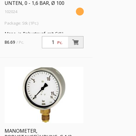
UNTEN, 0 - 1,6 BAR, Ø 100
102024
Package: Stk (1Pc.)
Mano. in Robustausf. mit CrNi-
Stahlgeh., Anschluss radial unten, G 1/2,
86.69
/ Pc.
Pc.
Typ 212.20, Güteklasse 1,0, Messber. 0
- 1,6 bar, Ø 100
MANOMETER,