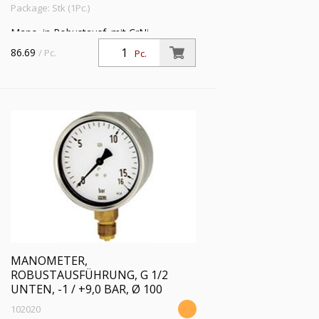
Package: Stk (1Pc.)
Mano. in Robustausf. mit CrNi-
Stahlgeh., Anschluss radial unten, G 1/2,
86.69
/ Pc.
Pc.
Typ 212.20, Güteklasse 1,0, Messber. -1
/ +5,0 bar, Ø 100
MANOMETER,
ROBUSTAUSFÜHRUNG, G 1/2
UNTEN, -1 / +9,0 BAR, Ø 100
102020