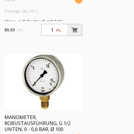
Package: Stk (1Pc.)
Mano. in Robustausf. mit CrNi-
Stahlgeh., Anschluss radial unten, G 1/2,
86.69
/ Pc.
Pc.
Typ 212.20, Güteklasse 1,0, Messber. -1
/ +15,0 bar, Ø 100
MANOMETER,
ROBUSTAUSFÜHRUNG, G 1/2
UNTEN, 0 - 0,6 BAR, Ø 100