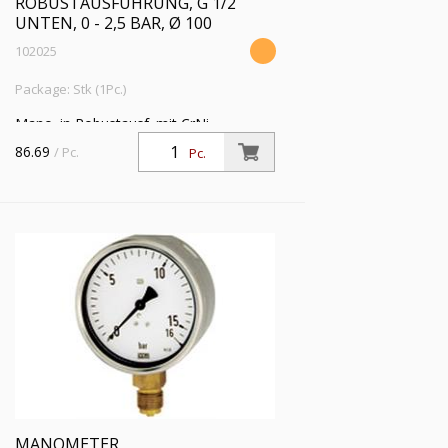
ROBUSTAUSFÜHRUNG, G 1/2
UNTEN, 0 - 2,5 BAR, Ø 100
102025
Package: Stk (1Pc.)
Mano. in Robustausf. mit CrNi-
Stahlgeh., Anschluss radial unten, G 1/2,
86.69
/ Pc.
Pc.
Typ 212.20, Güteklasse 1,0, Messber. 0
- 2,5 bar, Ø 100
MANOMETER,