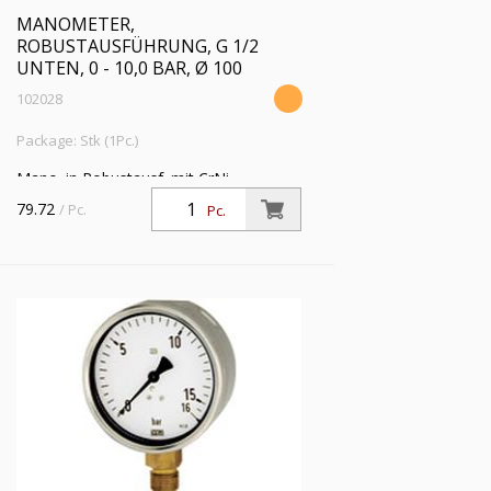
MANOMETER,
ROBUSTAUSFÜHRUNG, G 1/2
UNTEN, 0 - 10,0 BAR, Ø 100
102028
Package: Stk (1Pc.)
Mano. in Robustausf. mit CrNi-
Stahlgeh., Anschluss radial unten, G 1/2,
79.72
/ Pc.
Pc.
Typ 212.20, Güteklasse 1,0, Messber. 0
- 10,0 bar, Ø 100