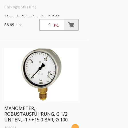
Package: Stk (1Pc.)
Mano. in Robustausf. mit CrNi-
Stahlgeh., Anschluss radial unten, G 1/2,
86.69
/ Pc.
Pc.
Typ 212.20, Güteklasse 1,0, Messber. -1
/ +9,0 bar, Ø 100
MANOMETER,
ROBUSTAUSFÜHRUNG, G 1/2
UNTEN, -1 / +15,0 BAR, Ø 100
102021