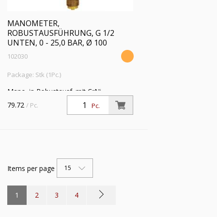
MANOMETER,
ROBUSTAUSFÜHRUNG, G 1/2
UNTEN, 0 - 25,0 BAR, Ø 100
102030
Package: Stk (1Pc.)
Mano. in Robustausf. mit CrNi-
Stahlgeh., Anschluss radial unten, G 1/2,
79.72
/ Pc.
Pc.
Typ 212.20, Güteklasse 1,0, Messber. 0
- 25,0 bar, Ø 100
Items per page
15
1
2
3
4