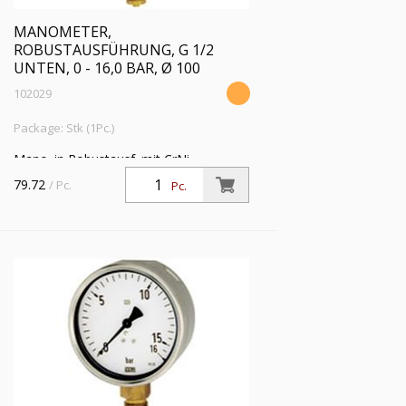
MANOMETER,
ROBUSTAUSFÜHRUNG, G 1/2
UNTEN, 0 - 16,0 BAR, Ø 100
102029
Package: Stk (1Pc.)
Mano. in Robustausf. mit CrNi-
Stahlgeh., Anschluss radial unten, G 1/2,
79.72
/ Pc.
Pc.
Typ 212.20, Güteklasse 1,0, Messber. 0
- 16,0 bar, Ø 100