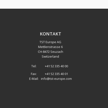
KONTAKT
TST Europe AG
Mettlenstrasse 6
CH
-
8472 Seuzach
Switzerland
Tel:
+41 52 335 40 00
Fax:
+41 52 335 40 01
E-Mail:
info@tst-europe.com