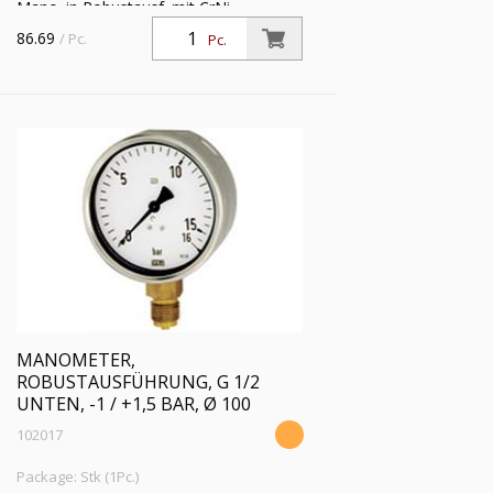
Mano. in Robustausf. mit CrNi-
Stahlgeh., Anschluss radial unten, G 1/2,
86.69
/ Pc.
Pc.
Typ 212.20, Güteklasse 1,0, Messber. -1
/ 0,0 bar, Ø 100
MANOMETER,
ROBUSTAUSFÜHRUNG, G 1/2
UNTEN, -1 / +1,5 BAR, Ø 100
102017
Package: Stk (1Pc.)