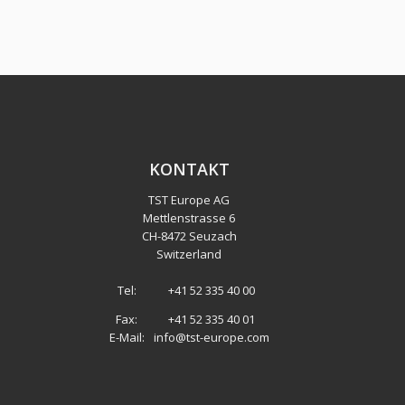
KONTAKT
TST Europe AG
Mettlenstrasse 6
CH
-
8472 Seuzach
Switzerland
Tel:
+41 52 335 40 00
Fax:
+41 52 335 40 01
E-Mail:
info@tst-europe.com