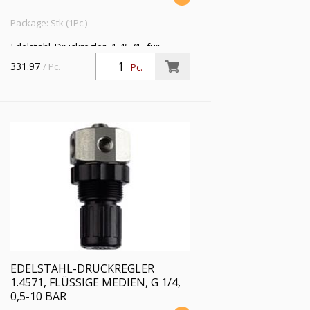
Package: Stk (1Pc.)
Edelstahl-Druckregler, 1.4571, für
flüssige Medien, ohne Manometer, G
331.97
/ Pc.
Pc.
1/4, Regelbereich 0,2 - 6 bar,
Eingangsdruck max. 25 bar
EDELSTAHL-DRUCKREGLER
1.4571, FLÜSSIGE MEDIEN, G 1/4,
0,5-10 BAR