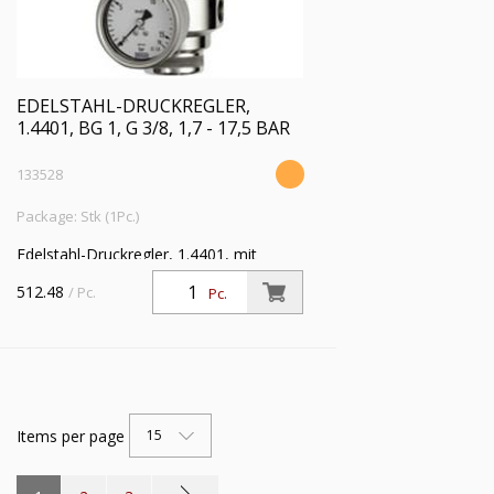
EDELSTAHL-DRUCKREGLER,
1.4401, BG 1, G 3/8, 1,7 - 17,5 BAR
133528
Package: Stk (1Pc.)
Edelstahl-Druckregler, 1.4401, mit
Sekundärentlüftung (rücksteuerbar), inkl.
512.48
/ Pc.
Pc.
Manometer, BG 1, G 3/8, Regelbereich
1,7 - 17,5 bar
Items per page
15