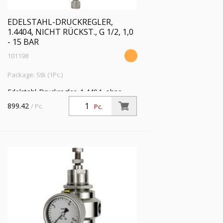
EDELSTAHL-DRUCKREGLER,
1.4404, NICHT RÜCKST., G 1/2, 1,0
- 15 BAR
101198
Package: Stk (1Pc.)
Edelstahl-Druckregler, 1.4404, ohne
Sekundärentl. (nicht rücksteuerbar) inkl.
899.42
/ Pc.
Pc.
Mano., G 1/2, Regelber. 1,0 - 15 bar, PE
max. 50 bar