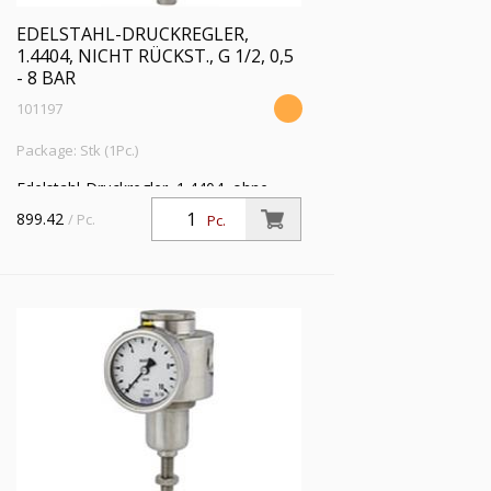
EDELSTAHL-DRUCKREGLER,
1.4404, NICHT RÜCKST., G 1/2, 0,5
- 8 BAR
101197
Package: Stk (1Pc.)
Edelstahl-Druckregler, 1.4404, ohne
Sekundärentl. (nicht rücksteuerbar), inkl.
899.42
/ Pc.
Pc.
Mano., G 1/2, Regelber. 0,5 - 8 bar, PE
max. 30 bar