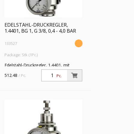
EDELSTAHL-DRUCKREGLER,
1.4401, BG 1, G 3/8, 0,4 - 4,0 BAR
133527
Package: Stk (1Pc.)
Edelstahl-Druckregler, 1.4401, mit
Sekundärentlüftung (rücksteuerbar), inkl.
512.48
/ Pc.
Pc.
Manometer, BG 1, G 3/8, Regelbereich
0,4 - 4,0 bar