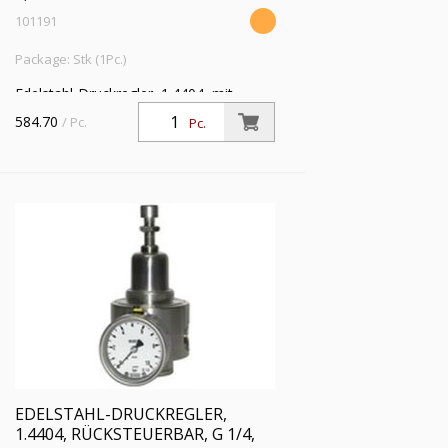
101191
Package: Stk (1Pc.)
Edelstahl-Druckregler, 1.4404, mit
Sekundärentlüftung (rücksteuerbar), inkl.
584.70
/ Pc.
Pc.
Mano., G 1/4, Regelber. 0,5 - 8 bar, PE
max. 30 bar
EDELSTAHL-DRUCKREGLER,
1.4404, RÜCKSTEUERBAR, G 1/4,