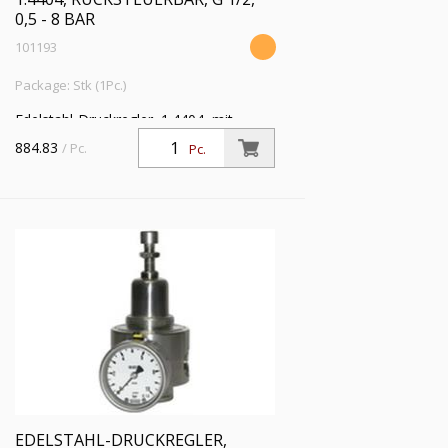
0,5 - 8 BAR
101193
Package: Stk (1Pc.)
Edelstahl-Druckregler, 1.4404, mit
Sekundärentlüftung (rücksteuerbar), inkl.
884.83
/ Pc.
Pc.
Mano., G 1/2, Regelber. 0,5 - 8 bar, PE
max. 30 bar
EDELSTAHL-DRUCKREGLER,