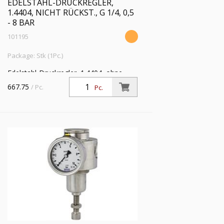
EDELSTAHL-DRUCKREGLER,
1.4404, NICHT RÜCKST., G 1/4, 0,5
- 8 BAR
101195
Package: Stk (1Pc.)
Edelstahl-Druckregler, 1.4404, ohne
Sekundärentl. (nicht rücksteuerbar), inkl.
667.75
/ Pc.
Pc.
Mano., G 1/4, Regelber. 0,5 - 8 bar, PE
max. 30 bar