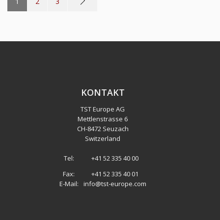
1
2
3
KONTAKT
TST Europe AG
Mettlenstrasse 6
CH
-
8472 Seuzach
Switzerland
Tel:
+41 52 335 40 00
Fax:
+41 52 335 40 01
E-Mail:
info@tst-europe.com