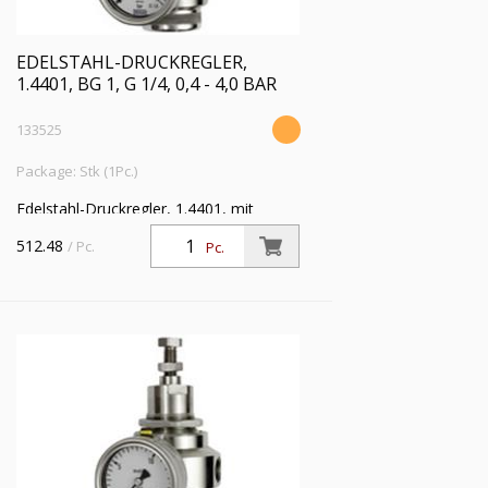
EDELSTAHL-DRUCKREGLER,
1.4401, BG 1, G 1/4, 0,4 - 4,0 BAR
133525
Package: Stk (1Pc.)
Edelstahl-Druckregler, 1.4401, mit
Sekundärentlüftung (rücksteuerbar), inkl.
512.48
/ Pc.
Pc.
Manometer, BG 1, G 1/4, Regelbereich
0,4 - 4,0 bar