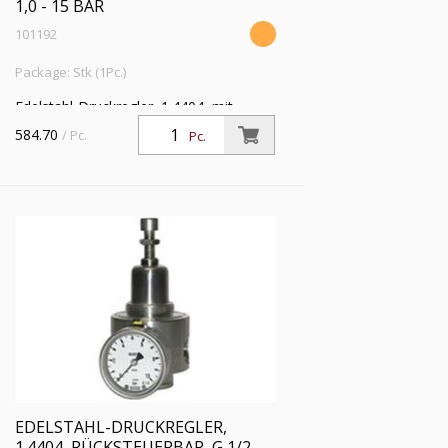
1,0 - 15 BAR
101192
Package: Stk (1Pc.)
Edelstahl-Druckregler, 1.4404, mit
Sekundärentlüftung (rücksteuerbar), inkl.
584.70
/ Pc.
Pc.
Mano., G 1/4, Regelber. 1,0 - 15 bar, PE
max. 50 bar
EDELSTAHL-DRUCKREGLER,
1.4404, RÜCKSTEUERBAR, G 1/2,