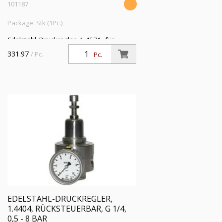
101187
Package: Stk (1Pc.)
Edelstahl-Druckregler, 1.4571, für
flüssige Medien, ohne Manometer, G
331.97
/ Pc.
Pc.
1/4, Regelbereich 0,5 - 10 bar,
Eingangsdruck max. 25 bar
EDELSTAHL-DRUCKREGLER,
1.4404, RÜCKSTEUERBAR, G 1/4,
0,5 - 8 BAR