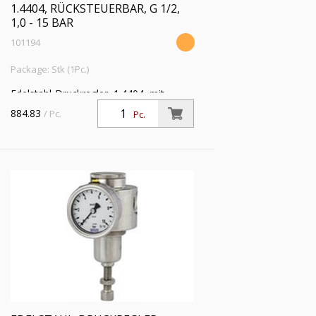
1.4404, RÜCKSTEUERBAR, G 1/2,
1,0 - 15 BAR
101194
Package: Stk (1Pc.)
Edelstahl-Druckregler, 1.4404, mit
Sekundärentlüftung (rücksteuerbar), inkl.
884.83
/ Pc.
Pc.
Mano., G 1/2, Regelber. 1,0 - 15 bar, PE
max. 50 bar