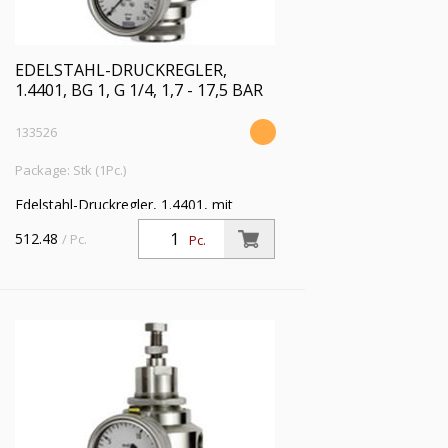
EDELSTAHL-DRUCKREGLER,
1.4401, BG 1, G 1/4, 1,7 - 17,5 BAR
133526
Package: Stk (1Pc.)
Edelstahl-Druckregler, 1.4401, mit
Sekundärentlüftung (rücksteuerbar), inkl.
512.48
/ Pc.
Pc.
Manometer, BG 1, G 1/4, Regelbereich
1,7 - 17,5 bar