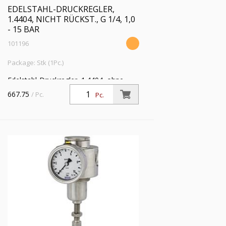
EDELSTAHL-DRUCKREGLER,
1.4404, NICHT RÜCKST., G 1/4, 1,0
- 15 BAR
101196
Package: Stk (1Pc.)
Edelstahl-Druckregler, 1.4404, ohne
Sekundärentl. (nicht rücksteuerbar) inkl.
667.75
/ Pc.
Pc.
Mano., G 1/4, Regelber. 1,0 - 15 bar, PE
max. 50 bar