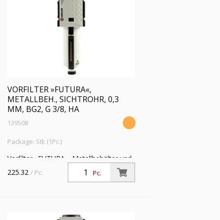
VORFILTER »FUTURA«,
METALLBEH., SICHTROHR, 0,3
ΜM, BG2, G 3/8, HA
139508
Package: Stk (1Pc.)
Vorfilter »FUTURA«, Metallbehälter und
Sichtrohr, 0,3 µm, BG 2, G 3/8, PE 1,5 -
225.32
/ Pc.
Pc.
16 bar, Temp. -10 °C bis 50 °C,
Kondensatablass HA