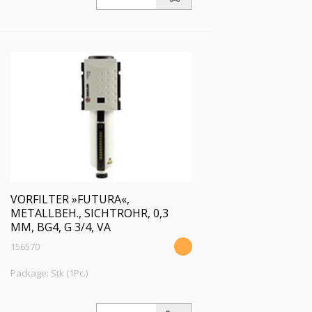
16 bar, Temp. -10 °C bis 50 °C,
Kondensatablass VA
VORFILTER »FUTURA«,
METALLBEH., SICHTROHR, 0,3
ΜM, BG4, G 3/4, VA
156570
Package: Stk (1Pc.)