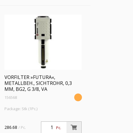
VORFILTER »FUTURA«,
METALLBEH., SICHTROHR, 0,3
ΜM, BG2, G 3/8, VA
156568
Package: Stk (1Pc.)
286.68
/ Pc.
Pc.