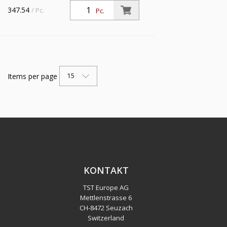
Sichtrohr, 0,3 µm, BG 4, G 1, PE 1,5 - 16
347.54
/ Pc.
Pc.
bar, Temp. -10 °C bis 50 °C,
Kondensatablass VA
Items per page
15
KONTAKT
TST Europe AG
Mettlenstrasse 6
CH
-
8472 Seuzach
Switzerland