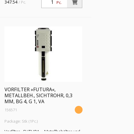
347.54
/ Pc.
Pc.
VORFILTER »FUTURA«,
METALLBEH., SICHTROHR, 0,3
ΜM, BG 4, G 1, VA
156571
Package: Stk (1Pc.)
Vorfilter »FUTURA«, Metallbehälter und