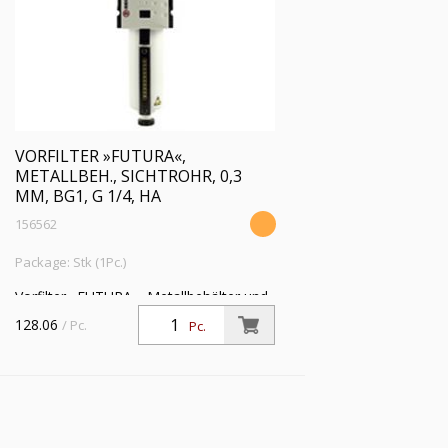
VORFILTER »FUTURA«,
METALLBEH., SICHTROHR, 0,3
ΜM, BG1, G 1/4, HA
156562
Package: Stk (1Pc.)
Vorfilter »FUTURA«, Metallbehälter und
Sichtrohr, 0,3 µm, BG 1, G 1/4, PE 1,5 -
128.06
/ Pc.
Pc.
16 bar, Temp. -10 °C bis 50 °C,
Kondensatablass HA