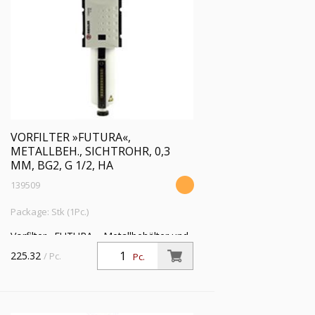
VORFILTER »FUTURA«,
METALLBEH., SICHTROHR, 0,3
ΜM, BG2, G 1/2, HA
139509
Package: Stk (1Pc.)
Vorfilter »FUTURA«, Metallbehälter und
Sichtrohr, 0,3 µm, BG 2, G 1/2, PE 1,5 -
225.32
/ Pc.
Pc.
16 bar, Temp. -10 °C bis 50 °C,
Kondensatablass HA