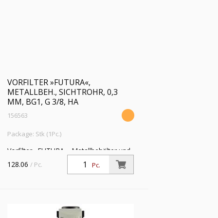
VORFILTER »FUTURA«,
METALLBEH., SICHTROHR, 0,3
ΜM, BG1, G 3/8, HA
156563
Package: Stk (1Pc.)
Vorfilter »FUTURA«, Metallbehälter und
Sichtrohr, 0,3 µm, BG 1, G 3/8, PE 1,5 -
128.06
/ Pc.
Pc.
16 bar, Temp. -10 °C bis 50 °C,
Kondensatablass HA