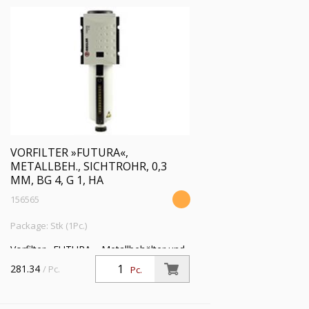
VORFILTER »FUTURA«,
METALLBEH., SICHTROHR, 0,3
ΜM, BG 4, G 1, HA
156565
Package: Stk (1Pc.)
Vorfilter »FUTURA«, Metallbehälter und
Sichtrohr, 0,3 µm, BG 4, G 1, PE 1,5 - 16
281.34
/ Pc.
Pc.
bar, Temp. -10 °C bis 50 °C,
Kondensatablass HA