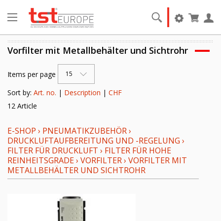
Vorfilter mit Metallbehälter und Sichtrohr
Items per page
15
Sort by:
Art. no.
|
Description
|
CHF
12 Article
E-SHOP
›
PNEUMATIKZUBEHÖR
›
DRUCKLUFTAUFBEREITUNG UND -REGELUNG
›
FILTER FÜR DRUCKLUFT
›
FILTER FÜR HOHE
REINHEITSGRADE
›
VORFILTER
›
VORFILTER MIT
METALLBEHÄLTER UND SICHTROHR