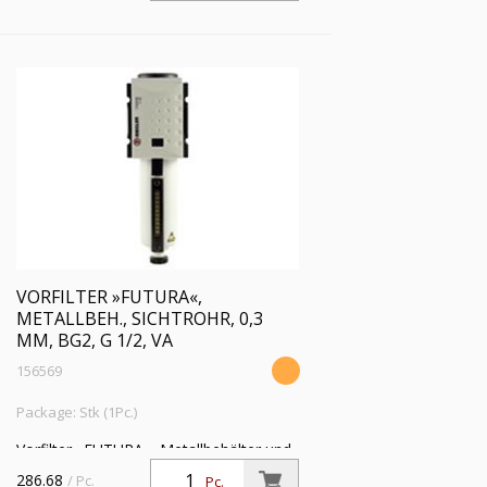
VORFILTER »FUTURA«,
METALLBEH., SICHTROHR, 0,3
ΜM, BG2, G 1/2, VA
156569
Package: Stk (1Pc.)
Vorfilter »FUTURA«, Metallbehälter und
Sichtrohr, 0,3 µm, BG 2, G 1/2, PE 1,5 -
286.68
/ Pc.
Pc.