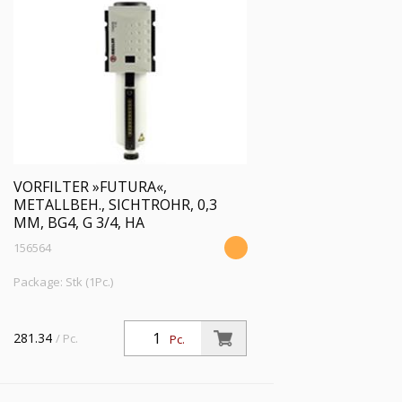
VORFILTER »FUTURA«,
METALLBEH., SICHTROHR, 0,3
ΜM, BG4, G 3/4, HA
156564
Package: Stk (1Pc.)
281.34
/ Pc.
Pc.