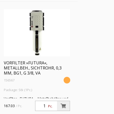
VORFILTER »FUTURA«,
METALLBEH., SICHTROHR, 0,3
ΜM, BG1, G 3/8, VA
156567
Package: Stk (1Pc.)
Vorfilter »FUTURA«, Metallbehälter und
Sichtrohr, 0,3 µm, BG 1, G 3/8, PE 1,5 -
167.03
/ Pc.
Pc.
16 bar, Temp. -10 °C bis 50 °C,
Kondensatablass VA