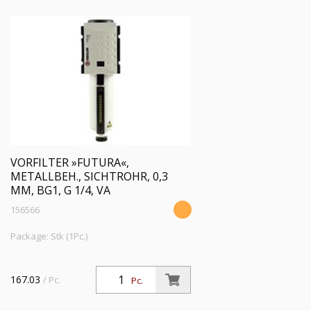
VORFILTER »FUTURA«,
METALLBEH., SICHTROHR, 0,3
ΜM, BG1, G 1/4, VA
156566
Package: Stk (1Pc.)
167.03
/ Pc.
Pc.