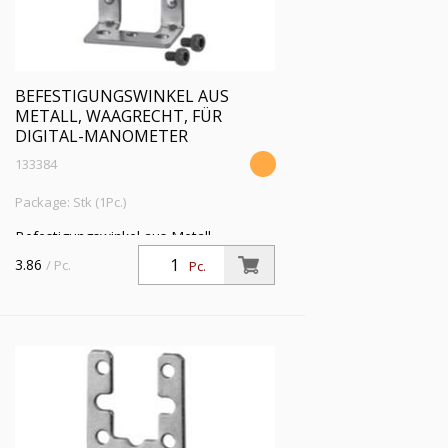
BEFESTIGUNGSWINKEL AUS
METALL, WAAGRECHT, FÜR
DIGITAL-MANOMETER
133384
Package: Stk (1Pc.)
Befestigungswinkel aus Metall,
waagrecht, passend für Digital-
3.86
/ Pc.
Pc.
Manometer