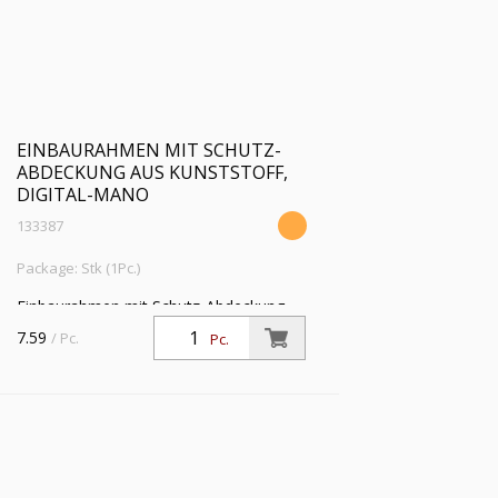
EINBAURAHMEN MIT SCHUTZ-
ABDECKUNG AUS KUNSTSTOFF,
DIGITAL-MANO
133387
Package: Stk (1Pc.)
Einbaurahmen mit Schutz-Abdeckung
aus Kunststoff, passend für Digital-
7.59
/ Pc.
Pc.
Manometer