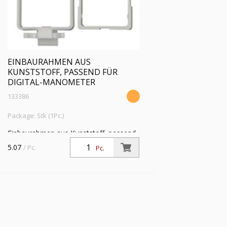
EINBAURAHMEN AUS
KUNSTSTOFF, PASSEND FÜR
DIGITAL-MANOMETER
133386
Package: Stk (1Pc.)
Einbaurahmen aus Kunststoff, passend
für Digital-Manometer
5.07
/ Pc.
Pc.