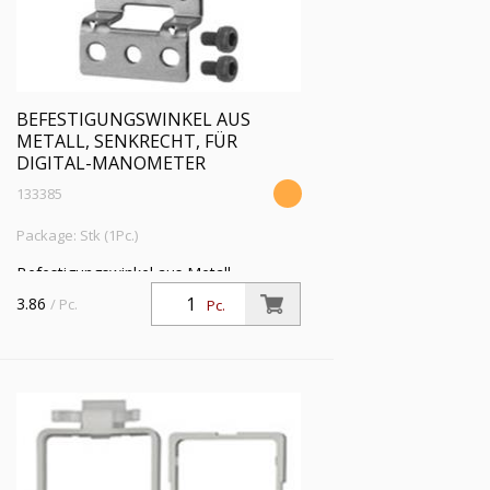
BEFESTIGUNGSWINKEL AUS
METALL, SENKRECHT, FÜR
DIGITAL-MANOMETER
133385
Package: Stk (1Pc.)
Befestigungswinkel aus Metall,
senkrecht, passend für Digital-
3.86
/ Pc.
Pc.
Manometer