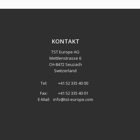
KONTAKT
TST Europe AG
Mettlenstrasse 6
CH
-
8472 Seuzach
Switzerland
Tel:
+41 52 335 40 00
Fax:
+41 52 335 40 01
E-Mail:
info@tst-europe.com