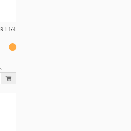
 R 1 1/4
Z
.,
mperatur