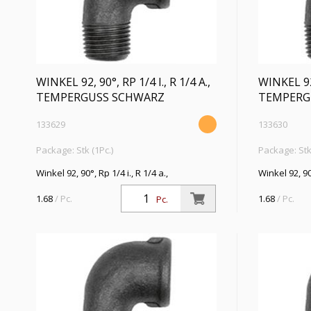
WINKEL 92, 90°, RP 1/4 I., R 1/4 A.,
WINKEL 92,
TEMPERGUSS SCHWARZ
TEMPERG
133629
133630
Package: Stk (1Pc.)
Package: Stk 
Winkel 92, 90°, Rp 1/4 i., R 1/4 a.,
Winkel 92, 90°
Temperguss schwarz, Betriebstemperatur
Temperguss 
-20 °C bis 300 °C, ISO 7-1
-20 °C bis 30
1.68
/ Pc.
1.68
/ Pc.
Pc.