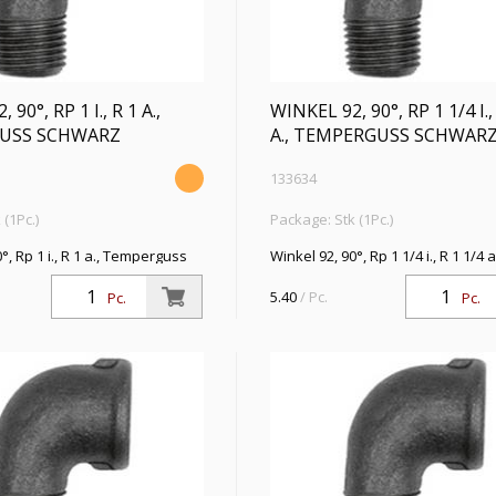
90°, RP 1 I., R 1 A.,
WINKEL 92, 90°, RP 1 1/4 I.,
USS SCHWARZ
A., TEMPERGUSS SCHWAR
133634
(1Pc.)
Package: Stk (1Pc.)
°, Rp 1 i., R 1 a., Temperguss
Winkel 92, 90°, Rp 1 1/4 i., R 1 1/4 a
riebstemperatur -20 °C bis 300
Temperguss schwarz, Betriebste
-20 °C bis 300 °C, ISO 7-1
5.40
/ Pc.
Pc.
Pc.