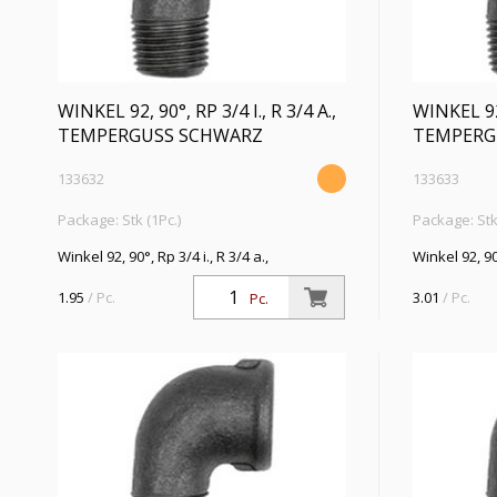
WINKEL 92, 90°, RP 3/4 I., R 3/4 A.,
WINKEL 92, 
TEMPERGUSS SCHWARZ
TEMPERG
133632
133633
Package: Stk (1Pc.)
Package: Stk 
Winkel 92, 90°, Rp 3/4 i., R 3/4 a.,
Winkel 92, 90
Temperguss schwarz, Betriebstemperatur
schwarz, Bet
-20 °C bis 300 °C, ISO 7-1
°C, ISO 7-1
1.95
/ Pc.
3.01
/ Pc.
Pc.