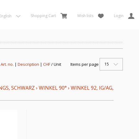
Shopping Cart
Wish lists
Login
English
15
:
Art. no.
|
Description
|
CHF
/ Unit
Items per page
NGS, SCHWARZ
›
WINKEL 90°
›
WINKEL 92, IG/AG,