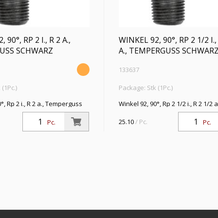
90°, RP 2 I., R 2 A.,
WINKEL 92, 90°, RP 2 1/2 I.,
USS SCHWARZ
A., TEMPERGUSS SCHWAR
133637
(1Pc.)
Package: Stk (1Pc.)
°, Rp 2 i., R 2 a., Temperguss
Winkel 92, 90°, Rp 2 1/2 i., R 2 1/2 a
riebstemperatur -20 °C bis 300
Temperguss schwarz, Betriebste
-20 °C bis 300 °C, ISO 7-1
25.10
/ Pc.
Pc.
Pc.