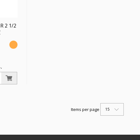
 R 2 1/2
Z
.,
mperatur
15
Items per page