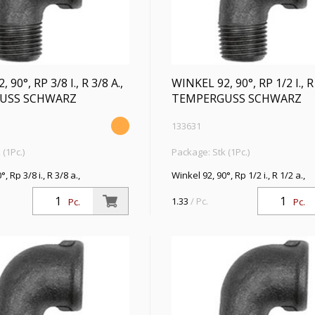
 90°, RP 3/8 I., R 3/8 A.,
WINKEL 92, 90°, RP 1/2 I., R 
USS SCHWARZ
TEMPERGUSS SCHWARZ
133631
(1Pc.)
Package: Stk (1Pc.)
, Rp 3/8 i., R 3/8 a.,
Winkel 92, 90°, Rp 1/2 i., R 1/2 a.,
schwarz, Betriebstemperatur
Temperguss schwarz, Betriebste
0 °C, ISO 7-1
-20 °C bis 300 °C, ISO 7-1
1.33
/ Pc.
Pc.
Pc.