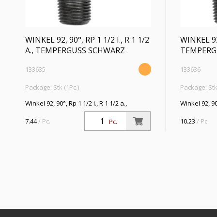
WINKEL 92, 90°, RP 1 1/2 I., R 1 1/2
WINKEL 92, 
A., TEMPERGUSS SCHWARZ
TEMPERG
133635
133636
Package: Stk (1Pc.)
Package: Stk 
Winkel 92, 90°, Rp 1 1/2 i., R 1 1/2 a.,
Winkel 92, 90
Temperguss schwarz, Betriebstemperatur
schwarz, Bet
-20 °C bis 300 °C, ISO 7-1
°C, ISO 7-1
7.44
/ Pc.
10.23
/ Pc.
Pc.