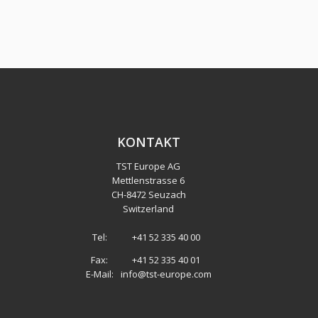
KONTAKT
TST Europe AG
Mettlenstrasse 6
CH
-
8472 Seuzach
Switzerland
Tel:
+41 52 335 40 00
Fax:
+41 52 335 40 01
E-Mail:
info@tst-europe.com