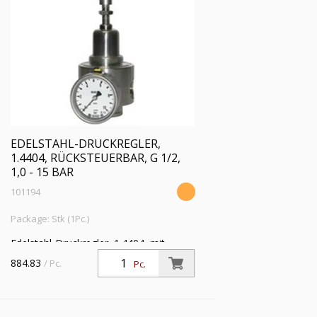
EDELSTAHL-DRUCKREGLER,
1.4404, RÜCKSTEUERBAR, G 1/2,
1,0 - 15 BAR
101194
Package: Stk (1Pc.)
Edelstahl-Druckregler, 1.4404, mit
Sekundärentlüftung (rücksteuerbar), inkl.
884.83
/ Pc.
Pc.
Mano., G 1/2, Regelber. 1,0 - 15 bar, PE
max. 50 bar