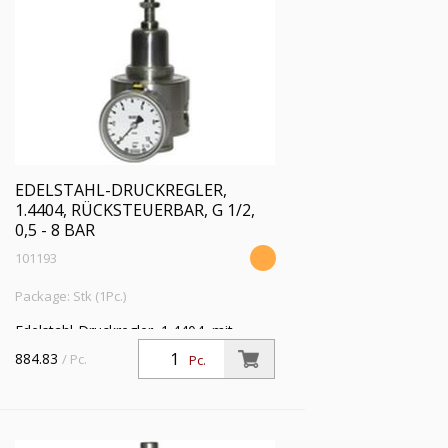
EDELSTAHL-DRUCKREGLER,
1.4404, RÜCKSTEUERBAR, G 1/2,
0,5 - 8 BAR
101193
Package: Stk (1Pc.)
Edelstahl-Druckregler, 1.4404, mit
Sekundärentlüftung (rücksteuerbar), inkl.
884.83
/ Pc.
Pc.
Mano., G 1/2, Regelber. 0,5 - 8 bar, PE
max. 30 bar