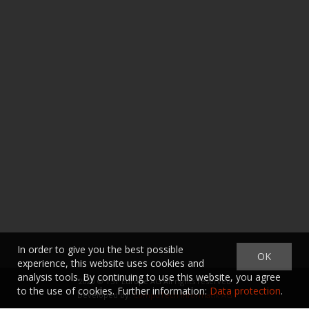
In order to give you the best possible
OK
experience, this website uses cookies and
analysis tools. By continuing to use this website, you agree
2020 ©
TST Europe AG
All rights reserved
to the use of cookies. Further information:
Data protection
.
Developed by:
CompuTech Informatik AG