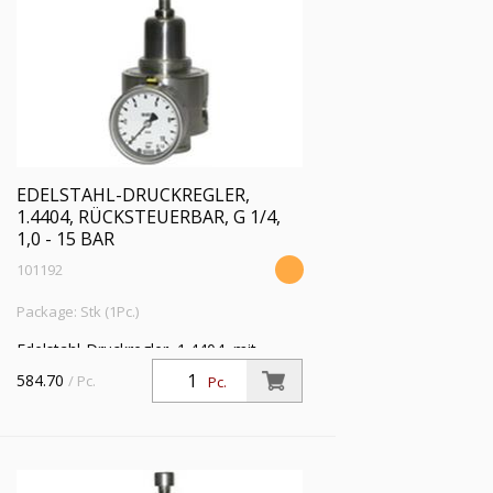
EDELSTAHL-DRUCKREGLER,
1.4404, RÜCKSTEUERBAR, G 1/4,
1,0 - 15 BAR
101192
Package: Stk (1Pc.)
Edelstahl-Druckregler, 1.4404, mit
Sekundärentlüftung (rücksteuerbar), inkl.
584.70
/ Pc.
Pc.
Mano., G 1/4, Regelber. 1,0 - 15 bar, PE
max. 50 bar