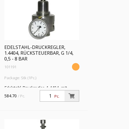
EDELSTAHL-DRUCKREGLER,
1.4404, RÜCKSTEUERBAR, G 1/4,
0,5 - 8 BAR
101191
Package: Stk (1Pc.)
Edelstahl-Druckregler, 1.4404, mit
Sekundärentlüftung (rücksteuerbar), inkl.
584.70
/ Pc.
Pc.
Mano., G 1/4, Regelber. 0,5 - 8 bar, PE
max. 30 bar