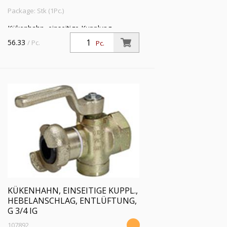
Package: Stk (1Pc.)
Kükenhahn, einseitige Kupplung,
Hebelanschlag, Entlüftung, G 1/2 IG, DN
56.33
/ Pc.
Pc.
15, Betriebsdr. max. 10 bar,
Betriebstemp. -15°C bis 80°C
KÜKENHAHN, EINSEITIGE KUPPL.,
HEBELANSCHLAG, ENTLÜFTUNG,
G 3/4 IG
107892