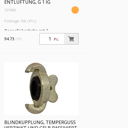
ENTLÜFTUNG, G 1 IG
107895
Package: Stk (1Pc.)
Doppelkükenhahn mit 2
Kupplungsabgängen, Hebelanschlag,
94.73
/ Pc.
Pc.
Entlüftung, G 1 IG, DN 17, PN max. 10
bar, Betriebstemp. -15 °C bis 80 °C
BLINDKUPPLUNG, TEMPERGUSS