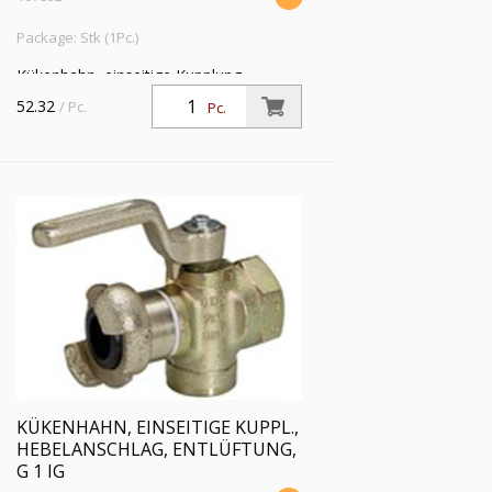
Package: Stk (1Pc.)
Kükenhahn, einseitige Kupplung,
Hebelanschlag, Entlüftung, G 3/4 IG, DN
52.32
/ Pc.
Pc.
17, Betriebsdr. max. 10 bar,
Betriebstemp. -15°C bis 80°C
KÜKENHAHN, EINSEITIGE KUPPL.,
HEBELANSCHLAG, ENTLÜFTUNG,
G 1 IG