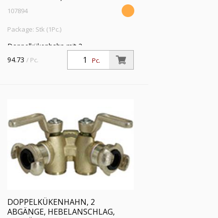
107894
Package: Stk (1Pc.)
Doppelkükenhahn mit 2
Kupplungsabgängen, Hebelanschlag,
94.73
/ Pc.
Pc.
Entlüftung, G 3/4 IG, DN 17, PN max. 10
bar, Betriebstemp. -15°C bis 80°C
DOPPELKÜKENHAHN, 2
ABGÄNGE, HEBELANSCHLAG,