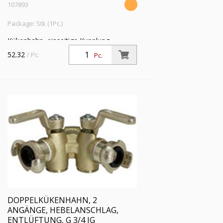
107893
Package: Stk (1Pc.)
Kükenhahn, einseitige Kupplung,
Hebelanschlag, Entlüftung, G 1 IG, DN
52.32
/ Pc.
Pc.
17, Betriebsdr. max. 10 bar,
Betriebstemp. -15 °C bis 80 °C
DOPPELKÜKENHAHN, 2
ANGÄNGE, HEBELANSCHLAG,
ENTLÜFTUNG, G 3/4 IG