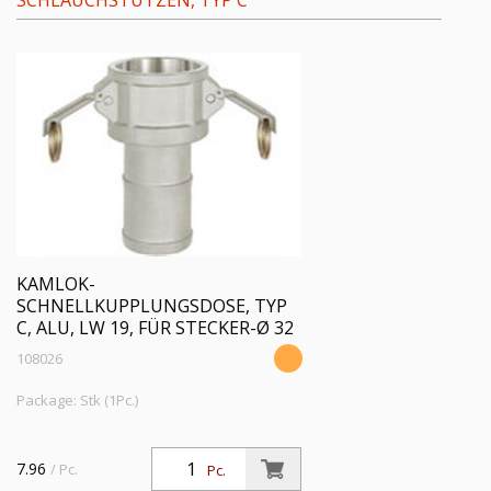
SCHLAUCHSTUTZEN, TYP C
KAMLOK-
SCHNELLKUPPLUNGSDOSE, TYP
C, ALU, LW 19, FÜR STECKER-Ø 32
108026
Package: Stk (1Pc.)
7.96
/ Pc.
Pc.