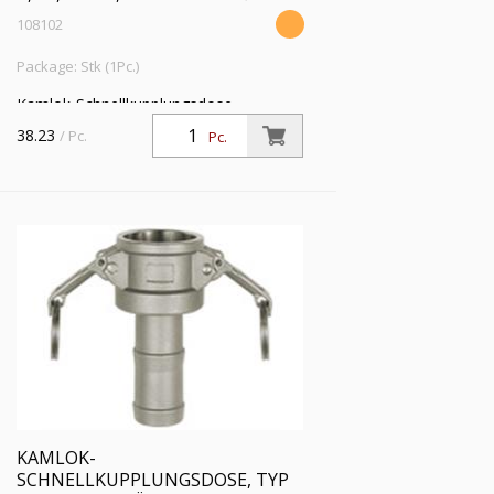
108102
Package: Stk (1Pc.)
Kamlok-Schnellkupplungsdose,
Schlauchstutzen, Typ C, ES 1.4401, LW
38.23
/ Pc.
Pc.
38, für Stecker-Ø 54 mm, PN max. 16
bar, Temp. -20 °C bis 95 °C
KAMLOK-
SCHNELLKUPPLUNGSDOSE, TYP