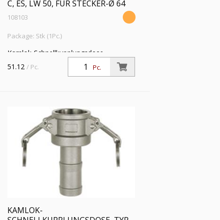
C, ES, LW 50, FÜR STECKER-Ø 64
108103
Package: Stk (1Pc.)
Kamlok-Schnellkupplungsdose,
Schlauchstutzen, Typ C, ES 1.4401, LW
51.12
/ Pc.
Pc.
50, für Stecker-Ø 64 mm, PN max. 16
bar, Temp. -20 °C bis 95 °C
KAMLOK-