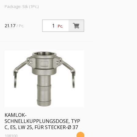
Package: Stk (1Pc.)
21.17
/ Pc.
Pc.
KAMLOK-
SCHNELLKUPPLUNGSDOSE, TYP
C, ES, LW 25, FÜR STECKER-Ø 37
108100