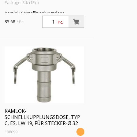
Package: Stk (1Pc.)
Kamlok-Schnellkupplungsdose,
Schlauchstutzen, Typ C, Alu, Schlauch
35.68
/ Pc.
Pc.
LW 100, für Stecker-Ø 120 mm, PN
max. 16 bar, Temp. max. 68 °C
KAMLOK-
SCHNELLKUPPLUNGSDOSE, TYP
C, ES, LW 19, FÜR STECKER-Ø 32
108099