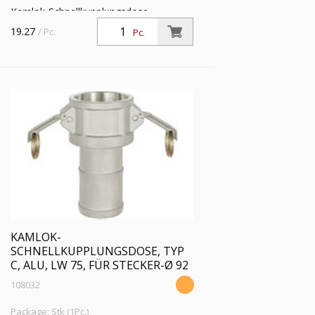
Kamlok-Schnellkupplungsdose,
Schlauchstutzen, Typ C, Alu, Schlauch
19.27
/ Pc.
Pc.
LW 63, für Stecker-Ø 76 mm, PN max.
16 bar, Temp. max. 68 °C
KAMLOK-
SCHNELLKUPPLUNGSDOSE, TYP
C, ALU, LW 75, FÜR STECKER-Ø 92
108032
Package: Stk (1Pc.)