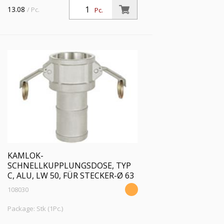
Schlauchstutzen, Typ C, Alu, Schlauch
13.08
/ Pc.
Pc.
LW 38, für Stecker-Ø 53 mm, PN max.
16 bar, Temp. max. 68 °C
KAMLOK-
SCHNELLKUPPLUNGSDOSE, TYP
C, ALU, LW 50, FÜR STECKER-Ø 63
108030
Package: Stk (1Pc.)