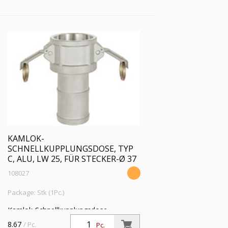
KAMLOK-
SCHNELLKUPPLUNGSDOSE, TYP
C, ALU, LW 25, FÜR STECKER-Ø 37
108027
Package: Stk (1Pc.)
Kamlok-Schnellkupplungsdose,
Schlauchstutzen, Typ C, Alu, Schlauch
8.67
/ Pc.
Pc.