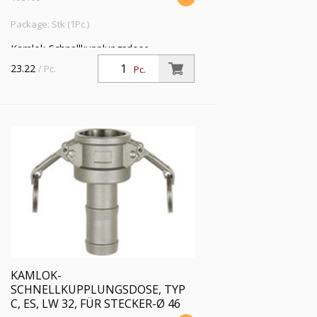
Package: Stk (1Pc.)
Kamlok-Schnellkupplungsdose,
Schlauchstutzen, Typ C, ES 1.4401, LW
23.22
/ Pc.
Pc.
25, für Stecker-Ø 37 mm, PN max. 16
bar, Temp. -20 °C bis 95 °C
KAMLOK-
SCHNELLKUPPLUNGSDOSE, TYP
C, ES, LW 32, FÜR STECKER-Ø 46