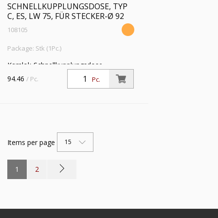
SCHNELLKUPPLUNGSDOSE, TYP
C, ES, LW 75, FÜR STECKER-Ø 92
108105
Package: Stk (1Pc.)
Kamlok-Schnellkupplungsdose,
Schlauchstutzen, Typ C, ES 1.4401, LW
94.46
/ Pc.
Pc.
75, für Stecker-Ø 92 mm, PN max. 16
bar, Temp. -20 °C bis 95 °C
Items per page
15
1
2