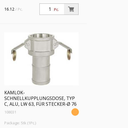
16.12
/ Pc.
Pc.
KAMLOK-
SCHNELLKUPPLUNGSDOSE, TYP
C, ALU, LW 63, FÜR STECKER-Ø 76
108031
Package: Stk (1Pc.)