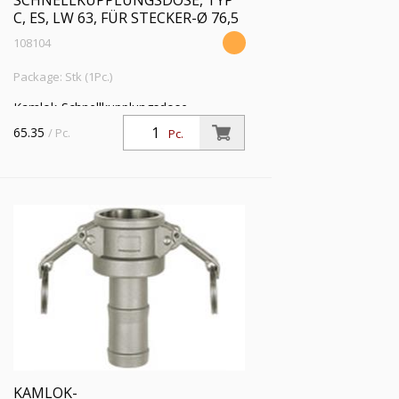
SCHNELLKUPPLUNGSDOSE, TYP
C, ES, LW 63, FÜR STECKER-Ø 76,5
108104
Package: Stk (1Pc.)
Kamlok-Schnellkupplungsdose,
Schlauchstutzen, Typ C, ES 1.4401, LW
65.35
/ Pc.
Pc.
63, für Stecker-Ø 76,5 mm, PN max. 16
bar, Temp. -20°C bis 95°C
KAMLOK-