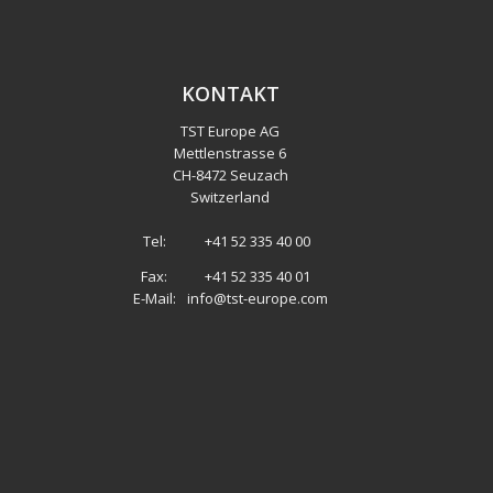
KONTAKT
TST Europe AG
Mettlenstrasse 6
CH
-
8472 Seuzach
Switzerland
Tel:
+41 52 335 40 00
Fax:
+41 52 335 40 01
E-Mail:
info@tst-europe.com