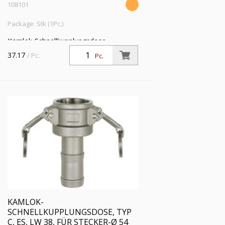
108101
Package: Stk (1Pc.)
Kamlok-Schnellkupplungsdose,
Schlauchstutzen, Typ C, ES 1.4401, LW
37.17
/ Pc.
Pc.
32, für Stecker-Ø 46 mm, PN max. 16
bar, Temp. -20 °C bis 95 °C
KAMLOK-
SCHNELLKUPPLUNGSDOSE, TYP
C, ES, LW 38, FÜR STECKER-Ø 54