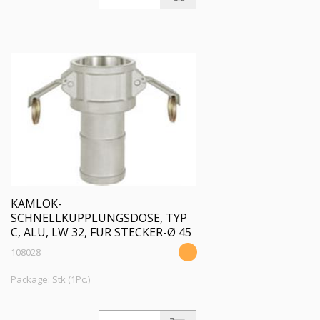
LW 25, für Stecker-Ø 37 mm, PN max.
16 bar, Temp. max. 68 °C
KAMLOK-
SCHNELLKUPPLUNGSDOSE, TYP
C, ALU, LW 32, FÜR STECKER-Ø 45
108028
Package: Stk (1Pc.)