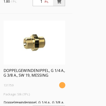
1.80
/ Pc.
Pc.
DOPPELGEWINDENIPPEL, G 1/4 A.,
G 3/8 A., SW 19, MESSING
131759
Package: Stk (1Pc.)
Doppelgewindenippel, G 1/4 a., G 3/8 a,