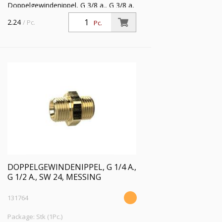
Doppelgewindenippel, G 3/8 a., G 3/8 a,
SW 19, Messing, Arbeitsdruck max. 25
2.24
/ Pc.
Pc.
bar, Betriebstemp. max. 150 °C
DOPPELGEWINDENIPPEL, G 1/4 A.,
G 1/2 A., SW 24, MESSING
131764
Package: Stk (1Pc.)