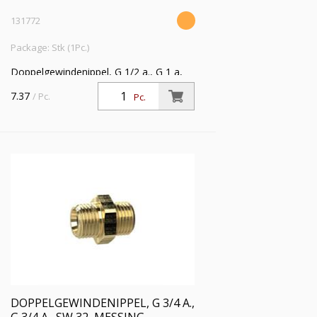
131772
Package: Stk (1Pc.)
Doppelgewindenippel, G 1/2 a., G 1 a,
SW 38, Messing, Arbeitsdruck max. 25
7.37
/ Pc.
Pc.
bar, Betriebstemp. max. 150 °C
DOPPELGEWINDENIPPEL, G 3/4 A.,