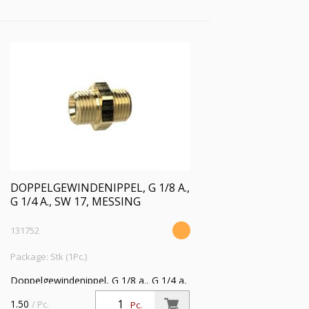
DOPPELGEWINDENIPPEL, G 1/8 A.,
G 1/4 A., SW 17, MESSING
131752
Package: Stk (1Pc.)
Doppelgewindenippel, G 1/8 a., G 1/4 a,
SW 17, Messing, Arbeitsdruck max. 25
1.50
/ Pc.
Pc.
bar, Betriebstemp. max. 150 °C