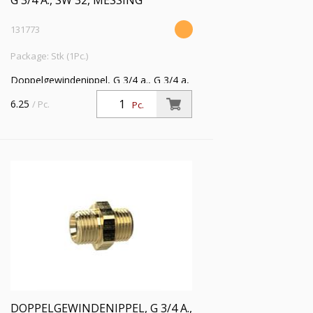
G 3/4 A., SW 32, MESSING
131773
Package: Stk (1Pc.)
Doppelgewindenippel, G 3/4 a., G 3/4 a,
SW 32, Messing, Arbeitsdruck max. 25
6.25
/ Pc.
Pc.
bar, Betriebstemp. max. 150 °C
DOPPELGEWINDENIPPEL, G 3/4 A.,