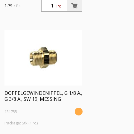
SW 19, Messing, Arbeitsdruck max. 25
1.79
/ Pc.
Pc.
bar, Betriebstemp. max. 150 °C
DOPPELGEWINDENIPPEL, G 1/8 A.,
G 3/8 A., SW 19, MESSING
131755
Package: Stk (1Pc.)