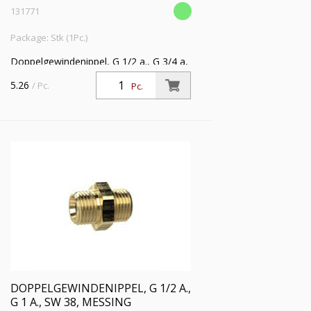
131771
Package: Stk (1Pc.)
Doppelgewindenippel, G 1/2 a., G 3/4 a,
SW 32, Messing, Arbeitsdruck max. 25
5.26
/ Pc.
Pc.
bar, Betriebstemp. max. 150 °C
DOPPELGEWINDENIPPEL, G 1/2 A.,
G 1 A., SW 38, MESSING