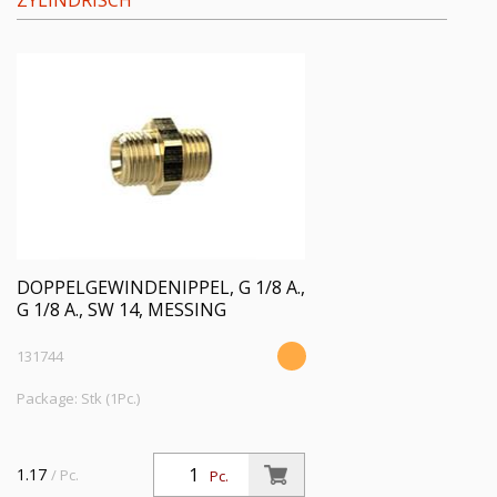
YLINDRISCH
DOPPELGEWINDENIPPEL, G 1/8 A.,
G 1/8 A., SW 14, MESSING
131744
Package: Stk (1Pc.)
1.17
/ Pc.
Pc.