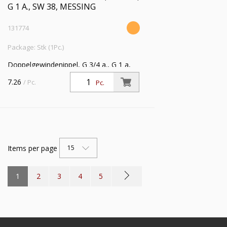
G 1 A., SW 38, MESSING
131774
Package: Stk (1Pc.)
Doppelgewindenippel, G 3/4 a., G 1 a,
SW 38, Messing, Arbeitsdruck max. 25
7.26
/ Pc.
Pc.
bar, Betriebstemp. max. 150 °C
Items per page
15
1
2
3
4
5