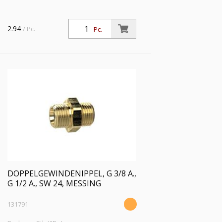
2.94
/ Pc.
Pc.
DOPPELGEWINDENIPPEL, G 3/8 A.,
G 1/2 A., SW 24, MESSING
131791