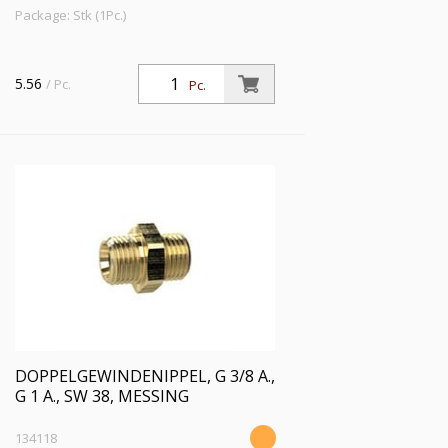
Package: Stk (1Pc.)
5.56
/ Pc.
Pc.
DOPPELGEWINDENIPPEL, G 3/8 A.,
G 1 A., SW 38, MESSING
134118