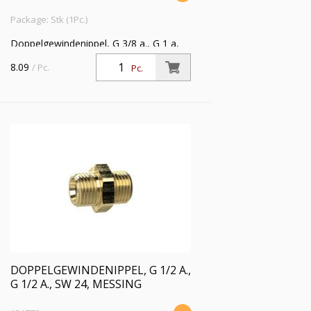
Package: Stk (1Pc.)
Doppelgewindenippel, G 3/8 a., G 1 a,
SW 38, Messing, Arbeitsdruck max. 25
8.09
/ Pc.
Pc.
bar, Betriebstemp. max. 150 °C
DOPPELGEWINDENIPPEL, G 1/2 A.,
G 1/2 A., SW 24, MESSING