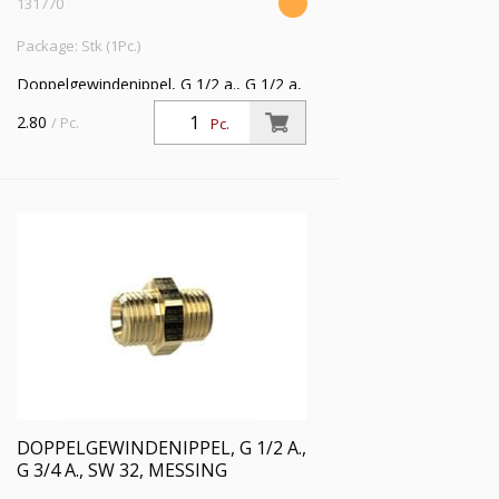
131770
Package: Stk (1Pc.)
Doppelgewindenippel, G 1/2 a., G 1/2 a,
SW 24, Messing, Arbeitsdruck max. 25
2.80
/ Pc.
Pc.
bar, Betriebstemp. max. 150 °C
DOPPELGEWINDENIPPEL, G 1/2 A.,
G 3/4 A., SW 32, MESSING