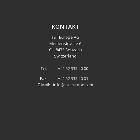
KONTAKT
TST Europe AG
Mettlenstrasse 6
CH
-
8472 Seuzach
Switzerland
Tel:
+41 52 335 40 00
Fax:
+41 52 335 40 01
E-Mail:
info@tst-europe.com