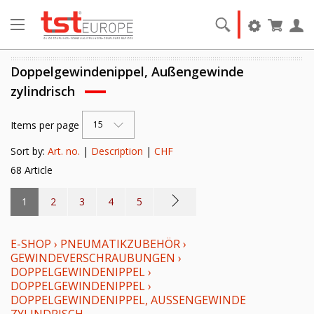
Doppelgewindenippel, Außengewinde
zylindrisch
Items per page
15
Sort by:
Art. no.
|
Description
|
CHF
68 Article
1
2
3
4
5
E-SHOP
›
PNEUMATIKZUBEHÖR
›
GEWINDEVERSCHRAUBUNGEN
›
DOPPELGEWINDENIPPEL
›
DOPPELGEWINDENIPPEL
›
DOPPELGEWINDENIPPEL, AUSSENGEWINDE Z