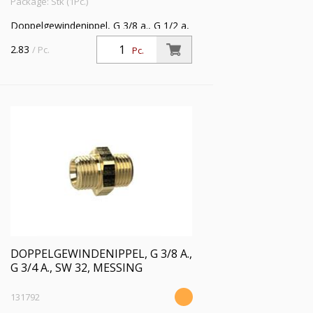
Package: Stk (1Pc.)
Doppelgewindenippel, G 3/8 a., G 1/2 a,
SW 24, Messing, Arbeitsdruck max. 25
2.83
/ Pc.
Pc.
bar, Betriebstemp. max. 150 °C
DOPPELGEWINDENIPPEL, G 3/8 A.,
G 3/4 A., SW 32, MESSING
131792