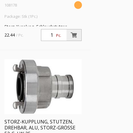
108178
Package: Stk (1Pc.)
Storz-Kupplung, Schlauchstutzen,
drehbar, Alu, Storz-Größe 38, LW 38,
22.44
/ Pc.
Pc.
Betriebsdruck max. 16 bar,
Betriebstemp. -40 °C bis 110 °C
STORZ-KUPPLUNG, STUTZEN,
DREHBAR, ALU, STORZ-GRÖSSE 5