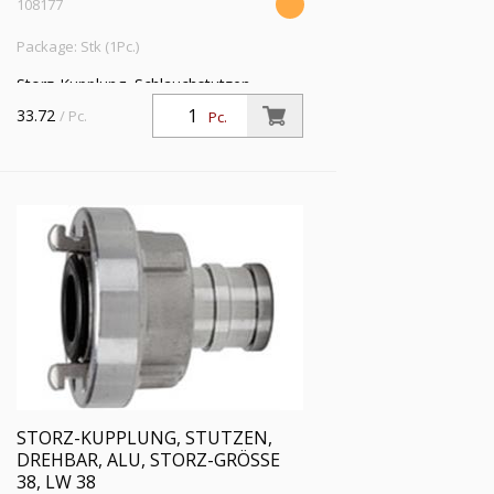
108177
Package: Stk (1Pc.)
Storz-Kupplung, Schlauchstutzen,
drehbar, Alu, Storz-Größe 38, LW 32,
33.72
/ Pc.
Pc.
Betriebsdruck max. 16 bar,
Betriebstemp. -40 °C bis 110 °C
STORZ-KUPPLUNG, STUTZEN,
DREHBAR, ALU, STORZ-GRÖSSE 3
8, LW 38