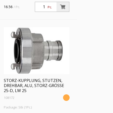
drehbar, Alu, Storz-Größe 25-D, LW 19,
16.56
/ Pc.
Pc.
Betriebsdruck max. 16 bar,
Betriebstemp. -40 °C bis 110 °C
STORZ-KUPPLUNG, STUTZEN,
DREHBAR, ALU, STORZ-GRÖSSE 2
5-D, LW 25
108172
Package: Stk (1Pc.)