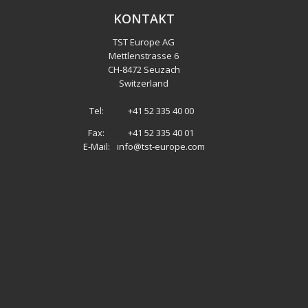
KONTAKT
TST Europe AG
Mettlenstrasse 6
CH
-
8472 Seuzach
Switzerland
Tel:
+41 52 335 40 00
Fax:
+41 52 335 40 01
E-Mail:
info@tst-europe.com