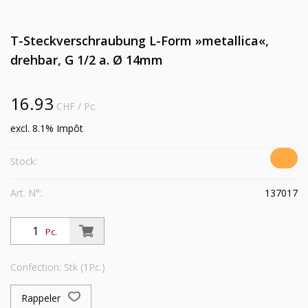
T-Steckverschraubung L-Form »metallica«,
drehbar, G 1/2 a. Ø 14mm
16.93
CHF
/ Pc.
excl. 8.1% Impôt
Stock:
Art. N°:
137017
Pc.
Confection: Stk (1Pc.)
Rappeler