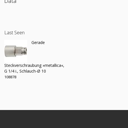
Data
Last Seen
Gerade
Steckverschraubung »metallica«,
G 1/4 i., Schlauch-Ø 10
108878