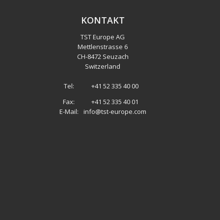
KONTAKT
TST Europe AG
Mettlenstrasse 6
CH
-
8472 Seuzach
Switzerland
Tel:
+41 52 335 40 00
Fax:
+41 52 335 40 01
E-Mail:
info@tst-europe.com