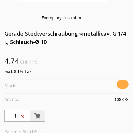
Exemplary illustration
Gerade Steckverschraubung »metallica«, G 1/4
i., Schlauch-Ø 10
4.74
CHF
/ Pc.
excl. 8.1% Tax
Stock:
Art. no.:
108878
Pc.
Package: Stk (1Pc.)