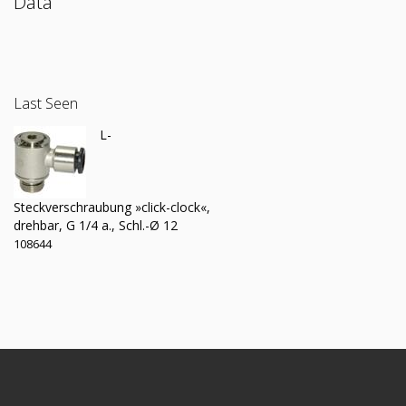
Data
Last Seen
L-
Steckverschraubung »click-clock«,
drehbar, G 1/4 a., Schl.-Ø 12
108644