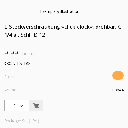
Exemplary illustration
L-Steckverschraubung »click-clock«, drehbar, G
1/4 a., Schl.-Ø 12
9.99
CHF
/ Pc.
excl. 8.1% Tax
Stock:
Art. no.:
108644
Pc.
Package: Stk (1Pc.)