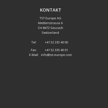
KONTAKT
TST Europe AG
Mettlenstrasse 6
CH
-
8472 Seuzach
Switzerland
Tel:
+41 52 335 40 00
Fax:
+41 52 335 40 01
E-Mail:
info@tst-europe.com