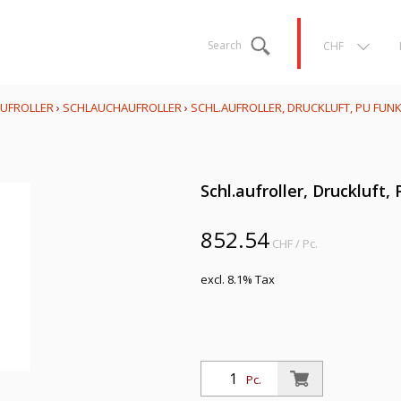
Search
CHF
AUFROLLER
›
SCHLAUCHAUFROLLER
›
SCHL.AUFROLLER, DRUCKLUFT, PU FUNK
Schl.aufroller, Druckluft,
852.54
CHF
/ Pc.
excl. 8.1% Tax
Pc.