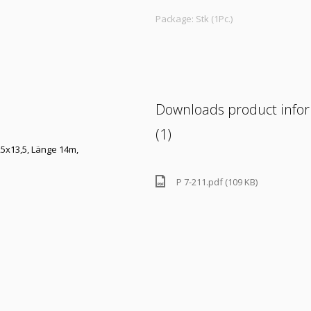
Package: Stk (1Pc.)
Downloads product info
(1)
,5x13,5, Länge 14m,
P 7-211.pdf (109 KB)