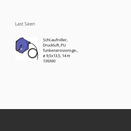
Last Seen
Schl.aufroller,
Druckluft, PU
funkenerosionsge.,
ø 9,5x13,5, 14 m
136360