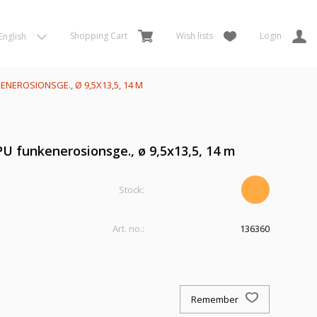
Shopping Cart
Wish lists
Login
English
ENEROSIONSGE., Ø 9,5X13,5, 14 M
 PU funkenerosionsge., ø 9,5x13,5, 14 m
Stock:
Art. no.:
136360
Remember