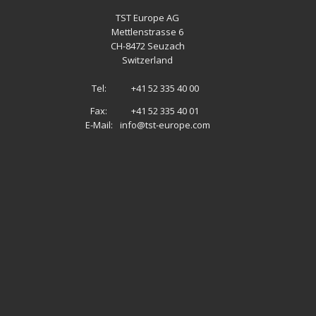
TST Europe AG
Mettlenstrasse 6
CH
-
8472 Seuzach
Switzerland
Tel:
+41 52 335 40 00
Fax:
+41 52 335 40 01
E-Mail:
info@tst-europe.com