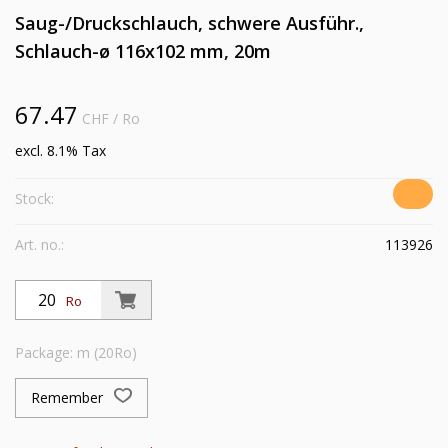
Saug-/Druckschlauch, schwere Ausführ.,
Schlauch-ø 116x102 mm, 20m
67.47
CHF
/ Ro
excl. 8.1% Tax
Stock:
Art. no.:
113926
Ro
Package: m (20Ro)
Remember