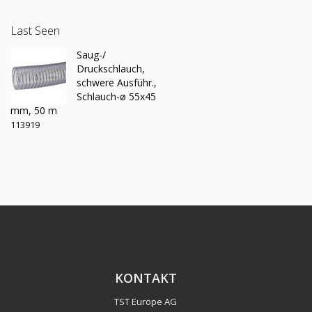
Last Seen
Saug-/
Druckschlauch,
schwere Ausführ.,
Schlauch-ø 55x45
mm, 50 m
113919
KONTAKT
TST Europe AG