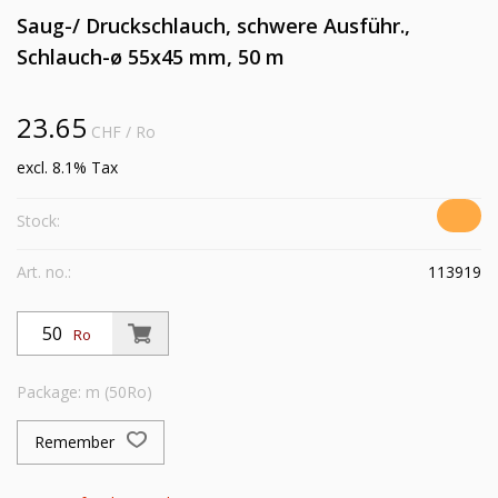
Saug-/ Druckschlauch, schwere Ausführ.,
Schlauch-ø 55x45 mm, 50 m
23.65
CHF
/ Ro
excl. 8.1% Tax
Stock:
Art. no.:
113919
Ro
Package: m (50Ro)
Remember