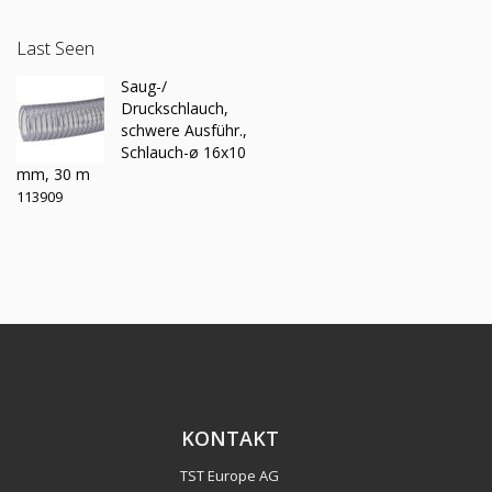
Last Seen
Saug-/
Druckschlauch,
schwere Ausführ.,
Schlauch-ø 16x10
mm, 30 m
113909
KONTAKT
TST Europe AG