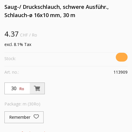
Saug-/ Druckschlauch, schwere Ausführ.,
Schlauch-ø 16x10 mm, 30 m
4.37
CHF
/ Ro
excl. 8.1% Tax
Stock:
Art. no.:
113909
Ro
Package: m (30Ro)
Remember